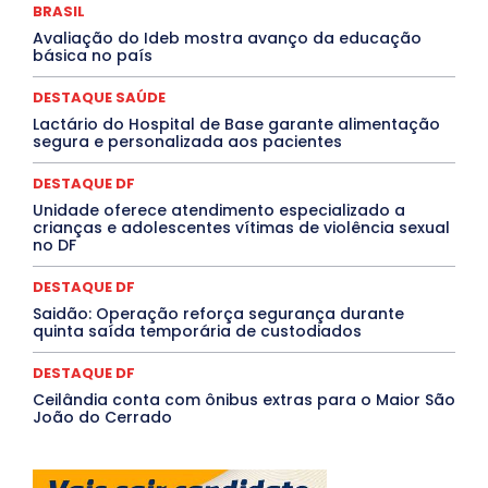
MEIO AMBIENTE
Minas Gerais
MOBILIDADE
MPOX
BRASIL
MÚSICA
O Plantonista
Opinião
Oropouche
Pará
Avaliação do Ideb mostra avanço da educação
Paraíba
Paraná
Pernambuco
Piauí
POLÍTICA
básica no país
PROCESSO SELETIVO
PUBLIEDITORIAL
QUALIFICAÇÃO PROFISSIONAL
RESIDÊNCIA
DESTAQUE SAÚDE
Rio de Janeiro
Rio Grande do Sul
Roraima
Santa Catarina
São Paulo
SARAMPO
SAÚDE
Lactário do Hospital de Base garante alimentação
segura e personalizada aos pacientes
Saúde Agora
SEGURANÇA
Soltando o Verbo
TÁ FROID?
TEATRO
TECNOLOGIA
TIC TAC
Tocantins
Utilidade Pública
ZikaVirus
DESTAQUE DF
Unidade oferece atendimento especializado a
Mais
crianças e adolescentes vítimas de violência sexual
no DF
DESTAQUE DF
Saidão: Operação reforça segurança durante
quinta saída temporária de custodiados
DESTAQUE DF
Ceilândia conta com ônibus extras para o Maior São
João do Cerrado