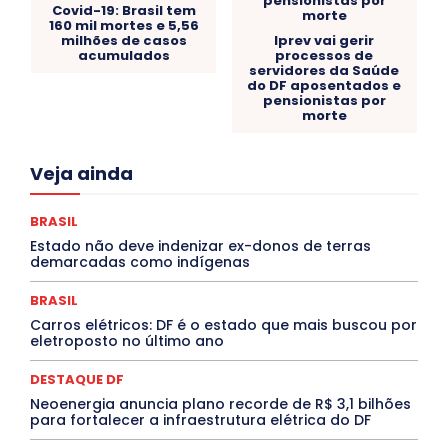
Covid-19: Brasil tem
160 mil mortes e 5,56
milhões de casos
Iprev vai gerir
acumulados
processos de
servidores da Saúde
do DF aposentados e
pensionistas por
morte
Acre
Alagoas
Amazonas
Bahia
BRASIL
Veja ainda
Ceará
Chikungunya
CLDF
COLUNAS
COMPORTAMENTO
CONCURSOS PÚBLICOS
Congressuanas & Esplanadumas
CONTRATO TEMPORÁRIO
BRASIL
Covid-19
Crônica Política
Crônicas
CULTURA
Estado não deve indenizar ex-donos de terras
Cultura e Tal
DANÇA
Dengue
Denuncia
demarcadas como indígenas
DESTAQUE BRASIL
DESTAQUE DF
DESTAQUE SAÚDE
DESTAQUES
Destaques Enfermagem Unida
BRASIL
DESTAQUES OUTROS
DISTRITO FEDERAL
EDUCAÇÃO
Carros elétricos: DF é o estado que mais buscou por
ELEIÇÕES
EMPREGO E OPORTUNIDADES
ENTORNO
eletroposto no último ano
Especial
Espírito Santo
ESPORTE
ESTÁGIO
EVENTOS
EXPOSIÇÃO
Featured
Febre Amarela
DESTAQUE DF
Febre Oropouche
FILMES
Goiás
INTELIGÊNCIA ARTIFICIAL
INTERNACIONAL
Neoenergia anuncia plano recorde de R$ 3,1 bilhões
Jogos Online
JUDICIÁRIO
LITERATURA
Maranhão
para fortalecer a infraestrutura elétrica do DF
Marburg
Mato Grosso
Mato Grosso do Sul