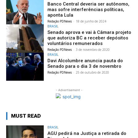
Banco Central deveria ser autônomo,
mas sofre interferências políticas,
aponta Lula
Redação PDNews
-
18 de junho de 2024
BRASIL
Senado aprova e vai à Câmara projeto
que autoriza BC a receber depósitos
voluntários remunerados
Redação PDNews
-
3 de novembro de 2020
BRASIL
Davi Alcolumbre anuncia pauta do
Senado para o dia 3 de novembro
Redação PDNews
-
25 de outubro de 2020
- Advertisement -
MUST READ
BRASIL
AGU pedirá na Justiça a retirada do