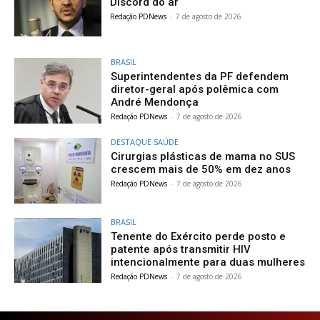
Discord do ar
Redação PDNews
-
7 de agosto de 2026
BRASIL
Superintendentes da PF defendem
diretor-geral após polêmica com
André Mendonça
Redação PDNews
-
7 de agosto de 2026
DESTAQUE SAÚDE
Cirurgias plásticas de mama no SUS
crescem mais de 50% em dez anos
Redação PDNews
-
7 de agosto de 2026
BRASIL
Tenente do Exército perde posto e
patente após transmitir HIV
intencionalmente para duas mulheres
Redação PDNews
-
7 de agosto de 2026