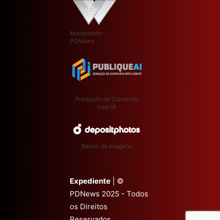
Mantenedor
PDNews
Produção de Conteúdo
com IA
Banco de Imagens
Expediente
| ©
PDNews 2025 - Todos
os Direitos
Reservados