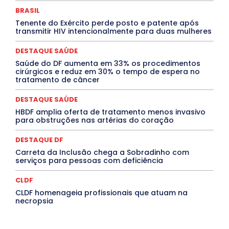
Marburg
Mato Grosso
Mato Grosso do Sul
BRASIL
MEIO AMBIENTE
Minas Gerais
MOBILIDADE
MPOX
Tenente do Exército perde posto e patente após
MÚSICA
O Plantonista
Opinião
Oropouche
Pará
transmitir HIV intencionalmente para duas mulheres
Paraíba
Paraná
Pernambuco
Piauí
POLÍTICA
PROCESSO SELETIVO
PUBLIEDITORIAL
DESTAQUE SAÚDE
QUALIFICAÇÃO PROFISSIONAL
RESIDÊNCIA
Rio de Janeiro
Rio Grande do Sul
Roraima
Saúde do DF aumenta em 33% os procedimentos
Santa Catarina
São Paulo
SARAMPO
SAÚDE
cirúrgicos e reduz em 30% o tempo de espera no
tratamento de câncer
Saúde Agora
SEGURANÇA
Soltando o Verbo
TÁ FROID?
TEATRO
TECNOLOGIA
TIC TAC
Tocantins
Utilidade Pública
ZikaVirus
DESTAQUE SAÚDE
HBDF amplia oferta de tratamento menos invasivo
Mais
para obstruções nas artérias do coração
DESTAQUE DF
Carreta da Inclusão chega a Sobradinho com
serviços para pessoas com deficiência
CLDF
CLDF homenageia profissionais que atuam na
necropsia