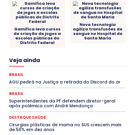
Nova tecnologia
Gamifica leva cursos
agiliza transfusões de
de criação de jogos a
sangue no Hospital de
escolas públicas do
Santa Maria
Distrito Federal
Acre
Alagoas
Amazonas
Bahia
BRASIL
Veja ainda
Ceará
Chikungunya
CLDF
COLUNAS
COMPORTAMENTO
CONCURSOS PÚBLICOS
Congressuanas & Esplanadumas
CONTRATO TEMPORÁRIO
BRASIL
Covid-19
Crônica Política
Crônicas
CULTURA
AGU pedirá na Justiça a retirada do Discord do ar
Cultura e Tal
DANÇA
Dengue
Denuncia
DESTAQUE BRASIL
DESTAQUE DF
DESTAQUE SAÚDE
BRASIL
DESTAQUES
Destaques Enfermagem Unida
Superintendentes da PF defendem diretor-geral
DESTAQUES OUTROS
DISTRITO FEDERAL
EDUCAÇÃO
após polêmica com André Mendonça
ELEIÇÕES
EMPREGO E OPORTUNIDADES
ENTORNO
Especial
Espírito Santo
ESPORTE
ESTÁGIO
EVENTOS
EXPOSIÇÃO
Featured
Febre Amarela
DESTAQUE SAÚDE
Febre Oropouche
FILMES
Goiás
Cirurgias plásticas de mama no SUS crescem mais
INTELIGÊNCIA ARTIFICIAL
INTERNACIONAL
de 50% em dez anos
Jogos Online
JUDICIÁRIO
LITERATURA
Maranhão