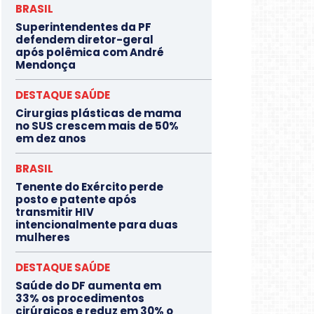
BRASIL
Superintendentes da PF
defendem diretor-geral
após polêmica com André
Mendonça
DESTAQUE SAÚDE
Cirurgias plásticas de mama
no SUS crescem mais de 50%
em dez anos
BRASIL
Tenente do Exército perde
posto e patente após
transmitir HIV
intencionalmente para duas
mulheres
DESTAQUE SAÚDE
Saúde do DF aumenta em
33% os procedimentos
cirúrgicos e reduz em 30% o