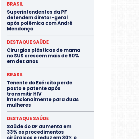
BRASIL
Superintendentes da PF
defendem diretor-geral
após polêmica com André
Mendonça
DESTAQUE SAÚDE
Cirurgias plásticas de mama
no SUS crescem mais de 50%
em dez anos
BRASIL
Tenente do Exército perde
posto e patente após
transmitir HIV
intencionalmente para duas
mulheres
DESTAQUE SAÚDE
Saúde do DF aumenta em
33% os procedimentos
cirúrgicos e reduz em 30% o