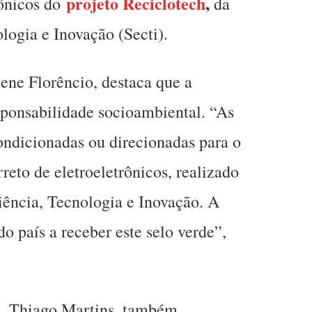
projeto Reciclotech
,
rônicos do
da
logia e Inovação (Secti).
lene Florêncio, destaca que a
sponsabilidade socioambiental. “As
ondicionadas ou direcionadas para o
reto de eletroeletrônicos, realizado
iência, Tecnologia e Inovação. A
do país a receber este selo verde”,
S, Thiago Martins, também