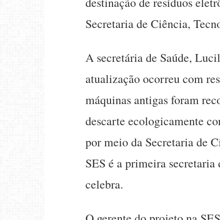
destinação de resíduos elet
Secretaria de Ciência, Tecno
A secretária de Saúde, Luci
atualização ocorreu com re
máquinas antigas foram rec
descarte ecologicamente cor
por meio da Secretaria de C
SES é a primeira secretaria 
celebra.
O gerente do projeto na SE