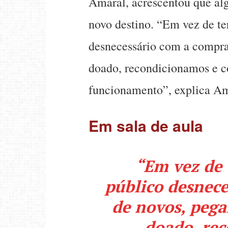
Amaral, acrescentou que al
novo destino. “Em vez de t
desnecessário com a compr
doado, recondicionamos e c
funcionamento”, explica Am
Em sala de aula
“Em vez de
público desnec
de novos, peg
doado, re