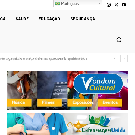
Português
ICA
SAÚDE
EDUCAÇÃO
SEGURANÇA
e móvel de doação de sangue nesta quinta (6)