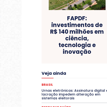
FAPDF:
investimentos de
R$ 140 milhões em
ciência,
tecnologia e
inovação
Acre
Alagoas
Amazon
Veja ainda
COLUNAS
COMPORTAMENTO
C
CONTRATO TEMPORÁRIO
Covid-19
DANÇA
Dengue
Denuncia
BRASIL
DESTAQUES
Destaques Enfer
Urnas eletrônicas: Assinatura digital 
EDUCAÇÃO
ELEIÇÕES
lacração impedem alteração em
Espírito Santo
ESPORTE
ESTÁGIO
sistemas eleitorais
Febre Oropouche
FILMES
Jogos Online
JUDICIÁRIO