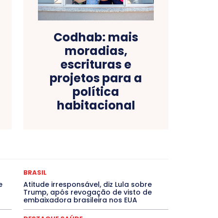
Codhab: mais
moradias,
escrituras e
projetos para a
política
habitacional
as
Bahia
BRASIL
Ceará
Chikungunya
CLDF
ONCURSOS PÚBLICOS
Congressuanas & Esplanadumas
Crônica Política
Crônicas
CULTURA
Cultura e Tal
DESTAQUE BRASIL
DESTAQUE DF
DESTAQUE SAÚDE
BRASIL
magem Unida
DESTAQUES OUTROS
DISTRITO FEDERAL
e
Atitude irresponsável, diz Lula sobre
EMPREGO E OPORTUNIDADES
ENTORNO
Especial
Trump, após revogação de visto de
EVENTOS
EXPOSIÇÃO
Featured
Febre Amarela
embaixadora brasileira nos EUA
Goiás
INTELIGÊNCIA ARTIFICIAL
INTERNACIONAL
LITERATURA
Maranhão
Marburg
Mato Grosso