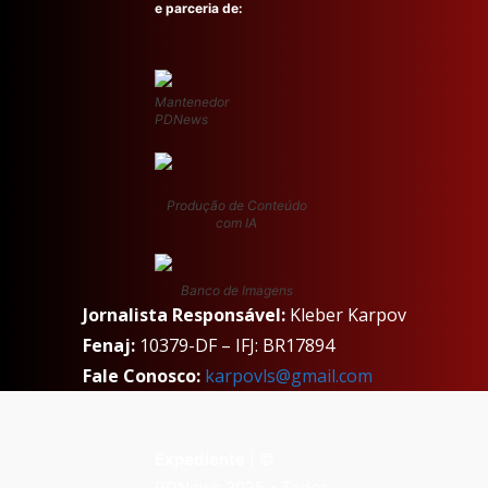
e parceria de:
Mantenedor
PDNews
Produção de Conteúdo
com IA
Banco de Imagens
Jornalista Responsável:
Kleber Karpov
Fenaj:
10379-DF – IFJ: BR17894
Fale Conosco:
karpovls@gmail.com
Expediente
| ©
PDNews 2025 - Todos