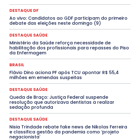
DESTAQUE BRASIL
DESTAQUE DF
DESTAQUE SAÚDE
DESTAQUES
Destaques Enfermagem Unida
DESTAQUE DF
DESTAQUES OUTROS
DISTRITO FEDERAL
EDUCAÇÃO
Ao vivo: Candidatos ao GDF participam do primeiro
ELEIÇÕES
EMPREGO E OPORTUNIDADES
ENTORNO
debate das eleições neste domingo (9)
Especial
Espírito Santo
ESPORTE
ESTÁGIO
EVENTOS
EXPOSIÇÃO
Featured
Febre Amarela
DESTAQUE SAÚDE
Febre Oropouche
FILMES
Goiás
INTELIGÊNCIA ARTIFICIAL
INTERNACIONAL
Ministério da Saúde reforça necessidade de
Jogos Online
JUDICIÁRIO
LITERATURA
Maranhão
habilitação dos profissionais para repasses do Piso
Marburg
Mato Grosso
Mato Grosso do Sul
da Enfermagem
MEIO AMBIENTE
Minas Gerais
MOBILIDADE
MPOX
MÚSICA
O Plantonista
Opinião
Oropouche
Pará
BRASIL
Paraíba
Paraná
Pernambuco
Piauí
POLÍTICA
Flávio Dino aciona PF após TCU apontar R$ 55,4
PROCESSO SELETIVO
PUBLIEDITORIAL
milhões em emendas suspeitas
QUALIFICAÇÃO PROFISSIONAL
RESIDÊNCIA
Rio de Janeiro
Rio Grande do Sul
Roraima
DESTAQUE SAÚDE
Santa Catarina
São Paulo
SARAMPO
SAÚDE
Queda de Braço: Justiça Federal suspende
Saúde Agora
SEGURANÇA
Soltando o Verbo
resolução que autorizava dentistas a realizar
TÁ FROID?
TEATRO
TECNOLOGIA
TIC TAC
sedação profunda
Tocantins
Utilidade Pública
ZikaVirus
DESTAQUE SAÚDE
Mais
Nisia Trindade rebate fake news de Nikolas Ferreira
e classifica gestão da pandemia como ‘projeto
negacionista’