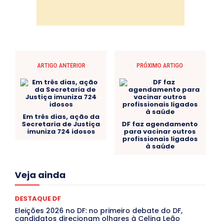
ARTIGO ANTERIOR
PRÓXIMO ARTIGO
Em três dias, ação da
Secretaria de Justiça
DF faz agendamento
imuniza 724 idosos
para vacinar outros
profissionais ligados
à saúde
Acre
Alagoas
Amazonas
Bahia
BRASIL
Veja ainda
Ceará
Chikungunya
CLDF
COLUNAS
COMPORTAMENTO
CONCURSOS PÚBLICOS
Congressuanas & Esplanadumas
CONTRATO TEMPORÁRIO
DESTAQUE DF
Covid-19
Crônica Política
Crônicas
CULTURA
Eleições 2026 no DF: no primeiro debate do DF,
Cultura e Tal
DANÇA
Dengue
Denuncia
candidatos direcionam olhares à Celina Leão