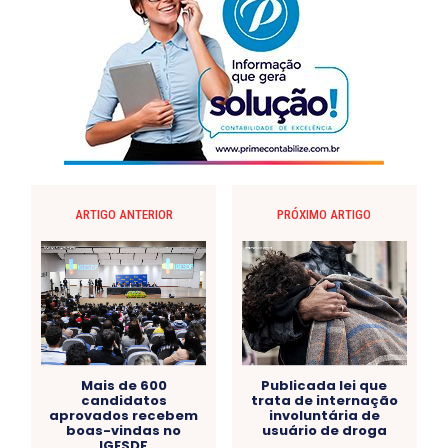
ARTIGO ANTERIOR
PRÓXIMO ARTIGO
Mais de 600
Publicada lei que
candidatos
trata de internação
aprovados recebem
involuntária de
boas-vindas no
usuário de droga
IGESDF