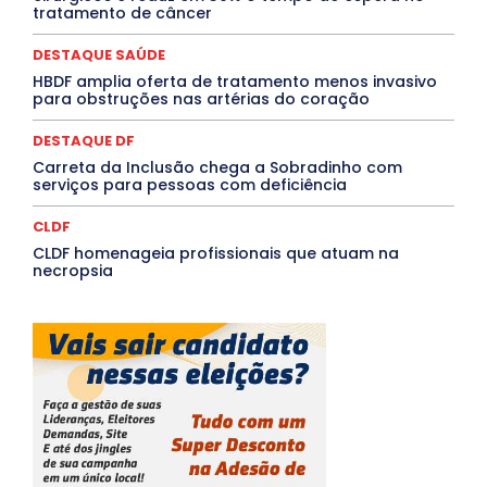
tratamento de câncer
Saúde Agora
SEGURANÇA
Soltando o Verbo
TÁ FROID?
TEATRO
TECNOLOGIA
TIC TAC
Tocantins
Utilidade Pública
ZikaVirus
DESTAQUE SAÚDE
HBDF amplia oferta de tratamento menos invasivo
Mais
para obstruções nas artérias do coração
DESTAQUE DF
Carreta da Inclusão chega a Sobradinho com
serviços para pessoas com deficiência
CLDF
CLDF homenageia profissionais que atuam na
necropsia