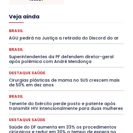
Acre
Alagoas
Amazonas
Bahia
BRASIL
Veja ainda
Ceará
Chikungunya
CLDF
COLUNAS
COMPORTAMENTO
CONCURSOS PÚBLICOS
Congressuanas & Esplanadumas
CONTRATO TEMPORÁRIO
BRASIL
Covid-19
Crônica Política
Crônicas
CULTURA
AGU pedirá na Justiça a retirada do Discord do ar
Cultura e Tal
DANÇA
Dengue
Denuncia
DESTAQUE BRASIL
DESTAQUE DF
DESTAQUE SAÚDE
BRASIL
DESTAQUES
Destaques Enfermagem Unida
Superintendentes da PF defendem diretor-geral
DESTAQUES OUTROS
DISTRITO FEDERAL
EDUCAÇÃO
após polêmica com André Mendonça
ELEIÇÕES
EMPREGO E OPORTUNIDADES
ENTORNO
Especial
Espírito Santo
ESPORTE
ESTÁGIO
EVENTOS
EXPOSIÇÃO
Featured
Febre Amarela
DESTAQUE SAÚDE
Febre Oropouche
FILMES
Goiás
Cirurgias plásticas de mama no SUS crescem mais
INTELIGÊNCIA ARTIFICIAL
INTERNACIONAL
de 50% em dez anos
Jogos Online
JUDICIÁRIO
LITERATURA
Maranhão
Marburg
Mato Grosso
Mato Grosso do Sul
BRASIL
MEIO AMBIENTE
Minas Gerais
MOBILIDADE
MPOX
Tenente do Exército perde posto e patente após
MÚSICA
O Plantonista
Opinião
Oropouche
Pará
transmitir HIV intencionalmente para duas mulheres
Paraíba
Paraná
Pernambuco
Piauí
POLÍTICA
PROCESSO SELETIVO
PUBLIEDITORIAL
DESTAQUE SAÚDE
QUALIFICAÇÃO PROFISSIONAL
RESIDÊNCIA
Rio de Janeiro
Rio Grande do Sul
Roraima
Saúde do DF aumenta em 33% os procedimentos
Santa Catarina
São Paulo
SARAMPO
SAÚDE
cirúrgicos e reduz em 30% o tempo de espera no