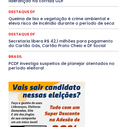
lideranção na corrida GDF
TÁ FROID?
TEATRO
TECNOLOGIA
TIC TAC
Tocantins
Utilidade Pública
ZikaVirus
DESTAQUE DF
Mais
Queima de lixo e vegetação é crime ambiental e
eleva risco de incêndio durante o período de seca
DESTAQUE DF
Secretaria libera R$ 42,1 milhões para pagamento
do Cartão Gás, Cartão Prato Cheio e DF Social
BRASIL
PCDF investiga suspeitos de planejar atentados no
período eleitoral