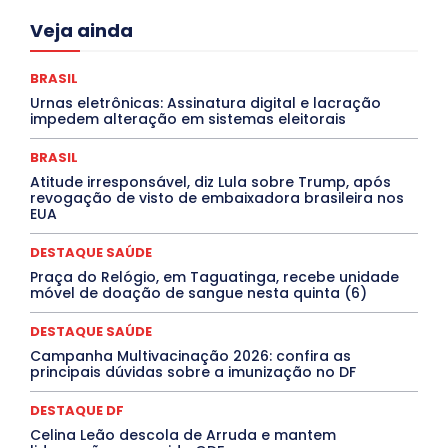
Acre
Alagoas
Amazonas
Bahia
BRASIL
Veja ainda
Ceará
Chikungunya
CLDF
COLUNAS
COMPORTAMENTO
CONCURSOS PÚBLICOS
Congressuanas & Esplanadumas
CONTRATO TEMPORÁRIO
BRASIL
Covid-19
Crônica Política
Crônicas
CULTURA
Urnas eletrônicas: Assinatura digital e lacração
Cultura e Tal
DANÇA
Dengue
Denuncia
impedem alteração em sistemas eleitorais
DESTAQUE BRASIL
DESTAQUE DF
DESTAQUE SAÚDE
DESTAQUES
Destaques Enfermagem Unida
BRASIL
DESTAQUES OUTROS
DISTRITO FEDERAL
EDUCAÇÃO
Atitude irresponsável, diz Lula sobre Trump, após
ELEIÇÕES
EMPREGO E OPORTUNIDADES
ENTORNO
revogação de visto de embaixadora brasileira nos
Especial
Espírito Santo
ESPORTE
ESTÁGIO
EUA
EVENTOS
EXPOSIÇÃO
Featured
Febre Amarela
Febre Oropouche
FILMES
Goiás
DESTAQUE SAÚDE
INTELIGÊNCIA ARTIFICIAL
INTERNACIONAL
Jogos Online
JUDICIÁRIO
LITERATURA
Maranhão
Praça do Relógio, em Taguatinga, recebe unidade
Marburg
Mato Grosso
Mato Grosso do Sul
móvel de doação de sangue nesta quinta (6)
MEIO AMBIENTE
Minas Gerais
MOBILIDADE
MPOX
MÚSICA
O Plantonista
Opinião
Oropouche
Pará
DESTAQUE SAÚDE
Paraíba
Paraná
Pernambuco
Piauí
POLÍTICA
Campanha Multivacinação 2026: confira as
PROCESSO SELETIVO
PUBLIEDITORIAL
principais dúvidas sobre a imunização no DF
QUALIFICAÇÃO PROFISSIONAL
RESIDÊNCIA
Rio de Janeiro
Rio Grande do Sul
Roraima
DESTAQUE DF
Santa Catarina
São Paulo
SARAMPO
SAÚDE
Celina Leão descola de Arruda e mantem
Saúde Agora
SEGURANÇA
Soltando o Verbo