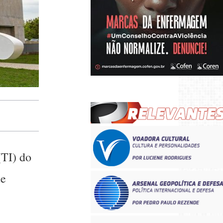
(TI) do
te