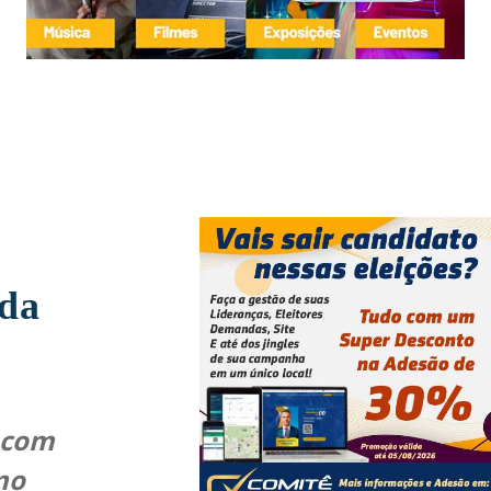
 da
a com
mo