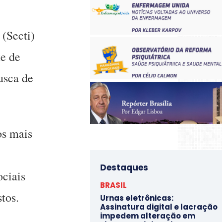
 (Secti)
te de
usca de
os mais
Destaques
ciais
BRASIL
tos.
Urnas eletrônicas:
Assinatura digital e lacração
impedem alteração em