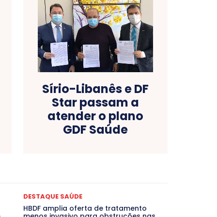
Sírio-Libanês e DF
Star passam a
atender o plano
GDF Saúde
as
Bahia
BRASIL
Ceará
Chikungunya
CLDF
ONCURSOS PÚBLICOS
Congressuanas & Esplanadumas
Crônica Política
Crônicas
CULTURA
Cultura e Tal
DESTAQUE BRASIL
DESTAQUE DF
DESTAQUE SAÚDE
DESTAQUE SAÚDE
magem Unida
DESTAQUES OUTROS
DISTRITO FEDERAL
HBDF amplia oferta de tratamento
EMPREGO E OPORTUNIDADES
ENTORNO
Especial
m
menos invasivo para obstruções nas