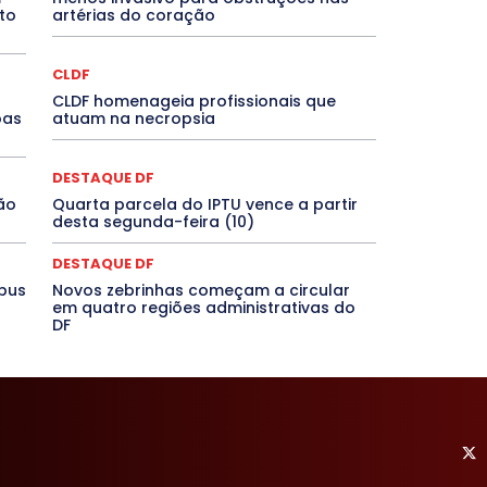
EVENTOS
EXPOSIÇÃO
Featured
Febre Amarela
to
artérias do coração
Goiás
INTELIGÊNCIA ARTIFICIAL
INTERNACIONAL
LITERATURA
Maranhão
Marburg
Mato Grosso
NTE
Minas Gerais
MOBILIDADE
MPOX
MÚSICA
CLDF
che
Pará
Paraíba
Paraná
Pernambuco
Piauí
CLDF homenageia profissionais que
IVO
PUBLIEDITORIAL
QUALIFICAÇÃO PROFISSIONAL
oas
atuam na necropsia
 Grande do Sul
Roraima
Santa Catarina
São Paulo
 Agora
SEGURANÇA
Soltando o Verbo
TÁ FROID?
TIC TAC
Tocantins
Utilidade Pública
ZikaVirus
DESTAQUE DF
ão
Quarta parcela do IPTU vence a partir
Mais
desta segunda-feira (10)
DESTAQUE DF
ibus
Novos zebrinhas começam a circular
em quatro regiões administrativas do
DF