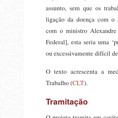
assunto, sem que os trab
ligação da doença com o 
com o ministro Alexandre
Federal], esta seria uma ‘p
ou excessivamente difícil d
O texto acrescenta a me
Trabalho (
CLT
).
Tramitação
O projeto tramita em
carát