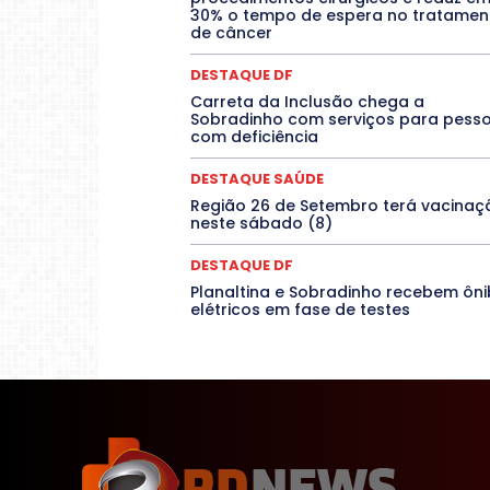
Espírito Santo
ESPORTE
ESTÁGIO
30% o tempo de espera no tratamen
Febre Oropouche
FILMES
de câncer
Jogos Online
JUDICIÁRIO
Mato Grosso do Sul
MEIO AMBIE
DESTAQUE DF
O Plantonista
Opinião
Oropou
Carreta da Inclusão chega a
POLÍTICA
PROCESSO SELET
Sobradinho com serviços para pess
RESIDÊNCIA
Rio de Janeiro
Rio
com deficiência
SARAMPO
SAÚDE
Saúde
TEATRO
TECNOLOGIA
DESTAQUE SAÚDE
Região 26 de Setembro terá vacinaç
neste sábado (8)
DESTAQUE DF
Planaltina e Sobradinho recebem ôn
elétricos em fase de testes