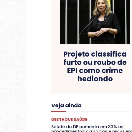
Projeto classifica
furto ou roubo de
EPI como crime
hediondo
Acre
Alagoas
Amazon
Veja ainda
COLUNAS
COMPORTAMENTO
C
CONTRATO TEMPORÁRIO
Covid-19
DANÇA
Dengue
Denuncia
DESTAQUE SAÚDE
DESTAQUES
Destaques Enfer
Saúde do DF aumenta em 33% os
EDUCAÇÃO
ELEIÇÕES
procedimentos cirúrgicos e reduz e