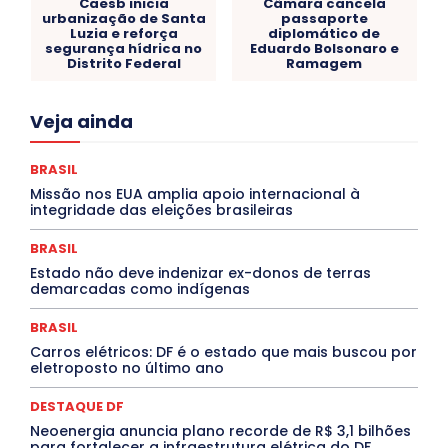
Caesb inicia
Câmara cancela
urbanização de Santa
passaporte
Luzia e reforça
diplomático de
segurança hídrica no
Eduardo Bolsonaro e
Distrito Federal
Ramagem
Acre
Alagoas
Amazonas
Bahia
BRASIL
Veja ainda
Ceará
Chikungunya
CLDF
COLUNAS
COMPORTAMENTO
CONCURSOS PÚBLICOS
Congressuanas & Esplanadumas
CONTRATO TEMPORÁRIO
BRASIL
Covid-19
Crônica Política
Crônicas
CULTURA
Missão nos EUA amplia apoio internacional à
Cultura e Tal
DANÇA
Dengue
Denuncia
integridade das eleições brasileiras
DESTAQUE BRASIL
DESTAQUE DF
DESTAQUE SAÚDE
DESTAQUES
Destaques Enfermagem Unida
BRASIL
DESTAQUES OUTROS
DISTRITO FEDERAL
EDUCAÇÃO
Estado não deve indenizar ex-donos de terras
ELEIÇÕES
EMPREGO E OPORTUNIDADES
ENTORNO
demarcadas como indígenas
Especial
Espírito Santo
ESPORTE
ESTÁGIO
EVENTOS
EXPOSIÇÃO
Featured
Febre Amarela
BRASIL
Febre Oropouche
FILMES
Goiás
INTELIGÊNCIA ARTIFICIAL
INTERNACIONAL
Carros elétricos: DF é o estado que mais buscou por
Jogos Online
JUDICIÁRIO
LITERATURA
Maranhão
eletroposto no último ano
Marburg
Mato Grosso
Mato Grosso do Sul
MEIO AMBIENTE
Minas Gerais
MOBILIDADE
MPOX
DESTAQUE DF
MÚSICA
O Plantonista
Opinião
Oropouche
Pará
Neoenergia anuncia plano recorde de R$ 3,1 bilhões
Paraíba
Paraná
Pernambuco
Piauí
POLÍTICA
para fortalecer a infraestrutura elétrica do DF