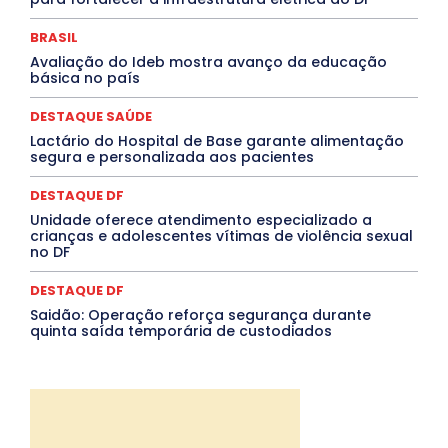
PROCESSO SELETIVO
PUBLIEDITORIAL
QUALIFICAÇÃO PROFISSIONAL
RESIDÊNCIA
BRASIL
Rio de Janeiro
Rio Grande do Sul
Roraima
Santa Catarina
São Paulo
SARAMPO
SAÚDE
Avaliação do Ideb mostra avanço da educação
básica no país
Saúde Agora
SEGURANÇA
Soltando o Verbo
TÁ FROID?
TEATRO
TECNOLOGIA
TIC TAC
Tocantins
Utilidade Pública
ZikaVirus
DESTAQUE SAÚDE
Lactário do Hospital de Base garante alimentação
Mais
segura e personalizada aos pacientes
DESTAQUE DF
Unidade oferece atendimento especializado a
crianças e adolescentes vítimas de violência sexual
no DF
DESTAQUE DF
Saidão: Operação reforça segurança durante
quinta saída temporária de custodiados