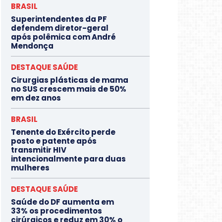
BRASIL
Superintendentes da PF
defendem diretor-geral
após polêmica com André
Mendonça
DESTAQUE SAÚDE
Cirurgias plásticas de mama
no SUS crescem mais de 50%
em dez anos
BRASIL
Tenente do Exército perde
posto e patente após
transmitir HIV
intencionalmente para duas
mulheres
DESTAQUE SAÚDE
Saúde do DF aumenta em
33% os procedimentos
cirúrgicos e reduz em 30% o