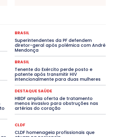
as
Bahia
BRASIL
Ceará
Chikungunya
CLDF
ONCURSOS PÚBLICOS
Congressuanas & Esplanadumas
Crônica Política
Crônicas
CULTURA
Cultura e Tal
DESTAQUE BRASIL
DESTAQUE DF
DESTAQUE SAÚDE
BRASIL
magem Unida
DESTAQUES OUTROS
DISTRITO FEDERAL
Superintendentes da PF defendem
EMPREGO E OPORTUNIDADES
ENTORNO
Especial
diretor-geral após polêmica com André
EVENTOS
EXPOSIÇÃO
Featured
Febre Amarela
Mendonça
Goiás
INTELIGÊNCIA ARTIFICIAL
INTERNACIONAL
LITERATURA
Maranhão
Marburg
Mato Grosso
BRASIL
NTE
Minas Gerais
MOBILIDADE
MPOX
MÚSICA
Tenente do Exército perde posto e
che
Pará
Paraíba
Paraná
Pernambuco
Piauí
patente após transmitir HIV
IVO
PUBLIEDITORIAL
QUALIFICAÇÃO PROFISSIONAL
intencionalmente para duas mulheres
 Grande do Sul
Roraima
Santa Catarina
São Paulo
 Agora
SEGURANÇA
Soltando o Verbo
TÁ FROID?
DESTAQUE SAÚDE
TIC TAC
Tocantins
Utilidade Pública
ZikaVirus
HBDF amplia oferta de tratamento
m
menos invasivo para obstruções nas
Mais
to
artérias do coração
CLDF
CLDF homenageia profissionais que