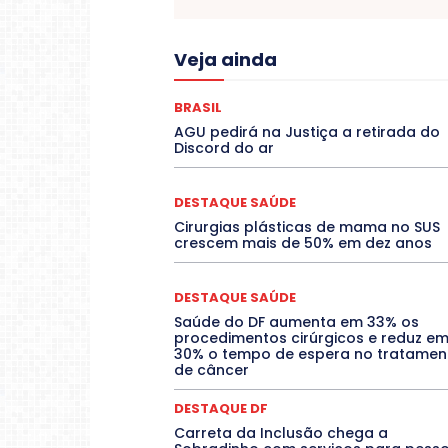
Acre
Alagoas
Amazon
Veja ainda
COLUNAS
COMPORTAMENTO
C
CONTRATO TEMPORÁRIO
Covid-19
DANÇA
Dengue
Denuncia
BRASIL
DESTAQUES
Destaques Enfer
AGU pedirá na Justiça a retirada do
EDUCAÇÃO
ELEIÇÕES
Discord do ar
Espírito Santo
ESPORTE
ESTÁGIO
Febre Oropouche
FILMES
Jogos Online
JUDICIÁRIO
DESTAQUE SAÚDE
Mato Grosso do Sul
MEIO AMBIE
Cirurgias plásticas de mama no SUS
O Plantonista
Opinião
Oropou
crescem mais de 50% em dez anos
POLÍTICA
PROCESSO SELET
RESIDÊNCIA
Rio de Janeiro
Rio
SARAMPO
SAÚDE
Saúde
DESTAQUE SAÚDE
TEATRO
TECNOLOGIA
Saúde do DF aumenta em 33% os
procedimentos cirúrgicos e reduz e
30% o tempo de espera no tratamen
de câncer
DESTAQUE DF
Carreta da Inclusão chega a