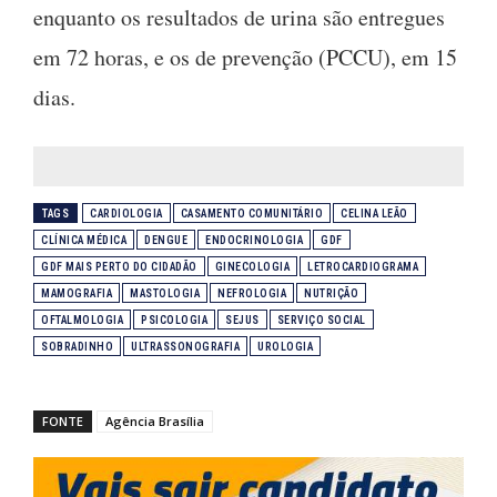
enquanto os resultados de urina são entregues
em 72 horas, e os de prevenção (PCCU), em 15
dias.
TAGS
CARDIOLOGIA
CASAMENTO COMUNITÁRIO
CELINA LEÃO
CLÍNICA MÉDICA
DENGUE
ENDOCRINOLOGIA
GDF
GDF MAIS PERTO DO CIDADÃO
GINECOLOGIA
LETROCARDIOGRAMA
MAMOGRAFIA
MASTOLOGIA
NEFROLOGIA
NUTRIÇÃO
OFTALMOLOGIA
PSICOLOGIA
SEJUS
SERVIÇO SOCIAL
SOBRADINHO
ULTRASSONOGRAFIA
UROLOGIA
FONTE
Agência Brasília