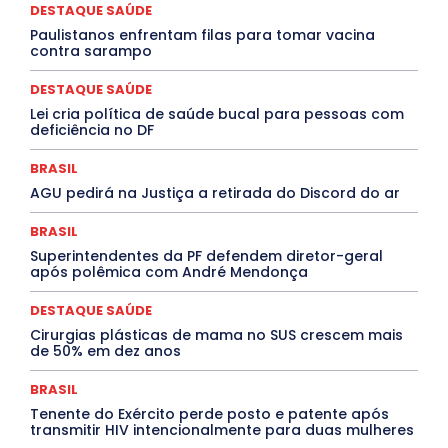
Congressuanas & Esplanadumas
CONTRATO TEMPORÁRIO
DESTAQUE SAÚDE
Covid-19
Crônica Política
Crônicas
CULTURA
Paulistanos enfrentam filas para tomar vacina
Cultura e Tal
DANÇA
Dengue
Denuncia
contra sarampo
DESTAQUE BRASIL
DESTAQUE DF
DESTAQUE SAÚDE
DESTAQUES
Destaques Enfermagem Unida
DESTAQUE SAÚDE
DESTAQUES OUTROS
DISTRITO FEDERAL
EDUCAÇÃO
Lei cria política de saúde bucal para pessoas com
ELEIÇÕES
EMPREGO E OPORTUNIDADES
ENTORNO
deficiência no DF
Especial
Espírito Santo
ESPORTE
ESTÁGIO
EVENTOS
EXPOSIÇÃO
Featured
Febre Amarela
BRASIL
Febre Oropouche
FILMES
Goiás
INTELIGÊNCIA ARTIFICIAL
INTERNACIONAL
AGU pedirá na Justiça a retirada do Discord do ar
Jogos Online
JUDICIÁRIO
LITERATURA
Maranhão
Marburg
Mato Grosso
Mato Grosso do Sul
BRASIL
MEIO AMBIENTE
Minas Gerais
MOBILIDADE
MPOX
Superintendentes da PF defendem diretor-geral
MÚSICA
O Plantonista
Opinião
Oropouche
Pará
após polêmica com André Mendonça
Paraíba
Paraná
Pernambuco
Piauí
POLÍTICA
PROCESSO SELETIVO
PUBLIEDITORIAL
DESTAQUE SAÚDE
QUALIFICAÇÃO PROFISSIONAL
RESIDÊNCIA
Rio de Janeiro
Rio Grande do Sul
Roraima
Cirurgias plásticas de mama no SUS crescem mais
Santa Catarina
São Paulo
SARAMPO
SAÚDE
de 50% em dez anos
Saúde Agora
SEGURANÇA
Soltando o Verbo
TÁ FROID?
TEATRO
TECNOLOGIA
TIC TAC
BRASIL
Tocantins
Utilidade Pública
ZikaVirus
Tenente do Exército perde posto e patente após
transmitir HIV intencionalmente para duas mulheres
Mais