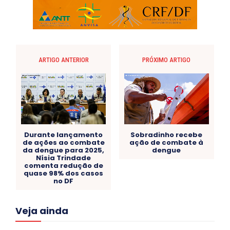
ARTIGO ANTERIOR
PRÓXIMO ARTIGO
Durante lançamento
Sobradinho recebe
de ações ao combate
ação de combate à
da dengue para 2025,
dengue
Nísia Trindade
comenta redução de
quase 98% dos casos
no DF
Acre
Alagoas
Amazonas
Bahia
BRASIL
Veja ainda
Ceará
Chikungunya
CLDF
COLUNAS
COMPORTAMENTO
CONCURSOS PÚBLICOS