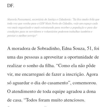
DF.
Marcela Passamani, secretária de Justiça e Cidadania: “Eu fico muito feliz que
toda vez que venho para o GDF Mais Perto do Cidadão, vejo um espaço cada
vez mais organizado e mais estruturado para receber a população e para dar
condições para os servidores e voluntários poderem trabalhar também e
prestar o melhor serviço”
A moradora de Sobradinho, Edna Souza, 51, foi
uma das pessoas a aproveitar a oportunidade de
realizar o sonho da filha. “Como ela não pôde
vir, me encarreguei de fazer a inscrição. Agora
só aguardar o dia do casamento”, comemorou.
O atendimento de toda equipe agradou a dona
de casa. “Todos foram muito atenciosos.