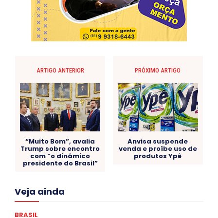
ARTIGO ANTERIOR
PRÓXIMO ARTIGO
“Muito Bom”, avalia
Anvisa suspende
Trump sobre encontro
venda e proíbe uso de
com “o dinâmico
produtos Ypê
presidente do Brasil”
Acre
Alagoas
Amazonas
Bahia
BRASIL
Veja ainda
Ceará
Chikungunya
CLDF
COLUNAS
COMPORTAMENTO
CONCURSOS PÚBLICOS
Congressuanas & Esplanadumas
CONTRATO TEMPORÁRIO
BRASIL