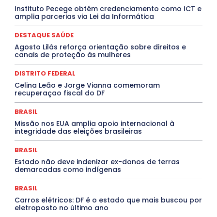
Covid-19
Crônica Política
Crônicas
CULTURA
Instituto Pecege obtém credenciamento como ICT e
Cultura e Tal
DANÇA
Dengue
Denuncia
amplia parcerias via Lei da Informática
DESTAQUE BRASIL
DESTAQUE DF
DESTAQUE SAÚDE
DESTAQUES
Destaques Enfermagem Unida
DESTAQUE SAÚDE
DESTAQUES OUTROS
DISTRITO FEDERAL
EDUCAÇÃO
Agosto Lilás reforça orientação sobre direitos e
ELEIÇÕES
EMPREGO E OPORTUNIDADES
ENTORNO
canais de proteção às mulheres
Especial
Espírito Santo
ESPORTE
ESTÁGIO
EVENTOS
EXPOSIÇÃO
Featured
Febre Amarela
DISTRITO FEDERAL
Febre Oropouche
FILMES
Goiás
INTELIGÊNCIA ARTIFICIAL
INTERNACIONAL
Celina Leão e Jorge Vianna comemoram
Jogos Online
JUDICIÁRIO
LITERATURA
Maranhão
recuperaçao fiscal do DF
Marburg
Mato Grosso
Mato Grosso do Sul
MEIO AMBIENTE
Minas Gerais
MOBILIDADE
MPOX
BRASIL
MÚSICA
O Plantonista
Opinião
Oropouche
Pará
Missão nos EUA amplia apoio internacional à
Paraíba
Paraná
Pernambuco
Piauí
POLÍTICA
integridade das eleições brasileiras
PROCESSO SELETIVO
PUBLIEDITORIAL
QUALIFICAÇÃO PROFISSIONAL
RESIDÊNCIA
BRASIL
Rio de Janeiro
Rio Grande do Sul
Roraima
Santa Catarina
São Paulo
SARAMPO
SAÚDE
Estado não deve indenizar ex-donos de terras
demarcadas como indígenas
Saúde Agora
SEGURANÇA
Soltando o Verbo
TÁ FROID?
TEATRO
TECNOLOGIA
TIC TAC
Tocantins
Utilidade Pública
ZikaVirus
BRASIL
Carros elétricos: DF é o estado que mais buscou por
Mais
eletroposto no último ano