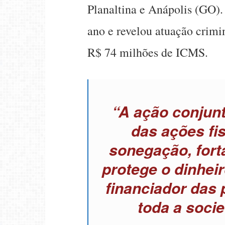
Planaltina e Anápolis (GO).
ano e revelou atuação crimi
R$ 74 milhões de ICMS.
“A ação conjunt
das ações fi
sonegação, fort
protege o dinhei
financiador das 
toda a soci