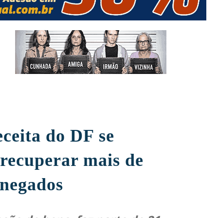
eceita do DF se
recuperar mais de
onegados