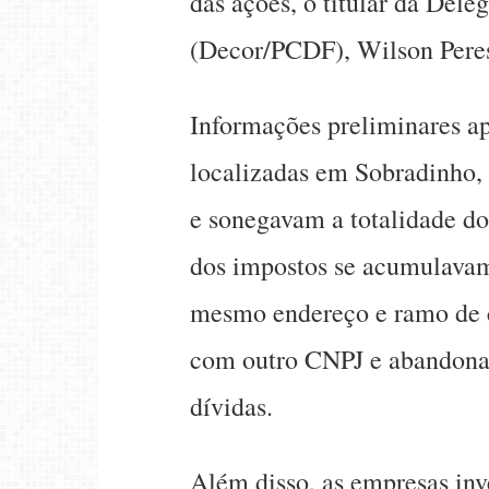
das ações, o titular da Del
(Decor/PCDF), Wilson Peres
Informações preliminares a
localizadas em Sobradinho, 
e sonegavam a totalidade d
dos impostos se acumulavam
mesmo endereço e ramo de c
com outro CNPJ e abandonan
dívidas.
Além disso, as empresas in