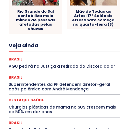
Rio Grande do Sul
Mãe de Todas as
contabiliza meio
Artes: 17º Salão do
milhão de pessoas
Artesanato começa
afetadas pelas
na quarta-feira (8)
chuvas
Acre
Alagoas
Amazonas
Bahia
BRASIL
Veja ainda
Ceará
Chikungunya
CLDF
COLUNAS
COMPORTAMENTO
CONCURSOS PÚBLICOS
Congressuanas & Esplanadumas
CONTRATO TEMPORÁRIO
BRASIL
Covid-19
Crônica Política
Crônicas
CULTURA
AGU pedirá na Justiça a retirada do Discord do ar
Cultura e Tal
DANÇA
Dengue
Denuncia
DESTAQUE BRASIL
DESTAQUE DF
DESTAQUE SAÚDE
BRASIL
DESTAQUES
Destaques Enfermagem Unida
Superintendentes da PF defendem diretor-geral
DESTAQUES OUTROS
DISTRITO FEDERAL
EDUCAÇÃO
após polêmica com André Mendonça
ELEIÇÕES
EMPREGO E OPORTUNIDADES
ENTORNO
Especial
Espírito Santo
ESPORTE
ESTÁGIO
EVENTOS
EXPOSIÇÃO
Featured
Febre Amarela
DESTAQUE SAÚDE
Febre Oropouche
FILMES
Goiás
Cirurgias plásticas de mama no SUS crescem mais
INTELIGÊNCIA ARTIFICIAL
INTERNACIONAL
de 50% em dez anos
Jogos Online
JUDICIÁRIO
LITERATURA
Maranhão
Marburg
Mato Grosso
Mato Grosso do Sul
BRASIL
MEIO AMBIENTE
Minas Gerais
MOBILIDADE
MPOX