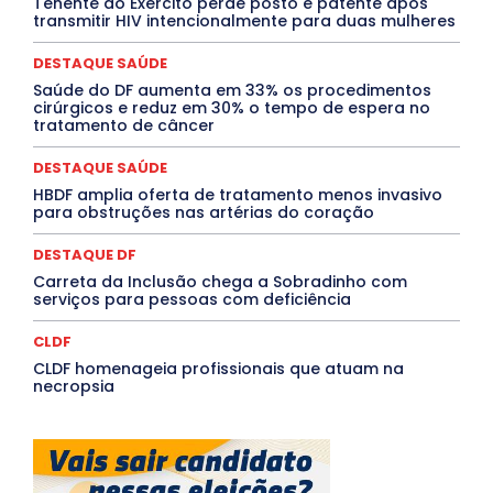
Tenente do Exército perde posto e patente após
MÚSICA
O Plantonista
Opinião
Oropouche
Pará
transmitir HIV intencionalmente para duas mulheres
Paraíba
Paraná
Pernambuco
Piauí
POLÍTICA
PROCESSO SELETIVO
PUBLIEDITORIAL
DESTAQUE SAÚDE
QUALIFICAÇÃO PROFISSIONAL
RESIDÊNCIA
Rio de Janeiro
Rio Grande do Sul
Roraima
Saúde do DF aumenta em 33% os procedimentos
Santa Catarina
São Paulo
SARAMPO
SAÚDE
cirúrgicos e reduz em 30% o tempo de espera no
tratamento de câncer
Saúde Agora
SEGURANÇA
Soltando o Verbo
TÁ FROID?
TEATRO
TECNOLOGIA
TIC TAC
Tocantins
Utilidade Pública
ZikaVirus
DESTAQUE SAÚDE
HBDF amplia oferta de tratamento menos invasivo
Mais
para obstruções nas artérias do coração
DESTAQUE DF
Carreta da Inclusão chega a Sobradinho com
serviços para pessoas com deficiência
CLDF
CLDF homenageia profissionais que atuam na
necropsia