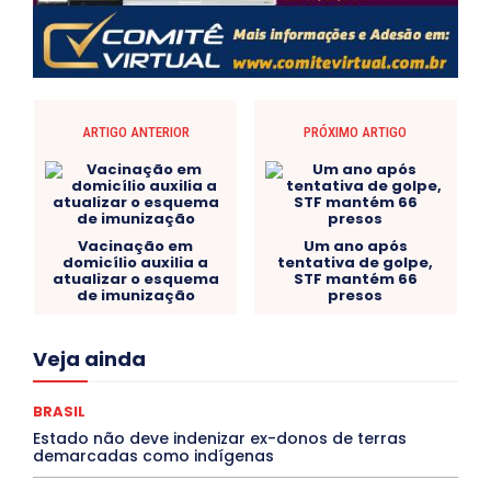
ARTIGO ANTERIOR
PRÓXIMO ARTIGO
Vacinação em
Um ano após
domicílio auxilia a
tentativa de golpe,
atualizar o esquema
STF mantém 66
de imunização
presos
Acre
Alagoas
Amazonas
Bahia
BRASIL
Veja ainda
Ceará
Chikungunya
CLDF
COLUNAS
COMPORTAMENTO
CONCURSOS PÚBLICOS
Congressuanas & Esplanadumas
CONTRATO TEMPORÁRIO
BRASIL
Covid-19
Crônica Política
Crônicas
CULTURA
Estado não deve indenizar ex-donos de terras
Cultura e Tal
DANÇA
Dengue
Denuncia
demarcadas como indígenas
DESTAQUE BRASIL
DESTAQUE DF
DESTAQUE SAÚDE
DESTAQUES
Destaques Enfermagem Unida