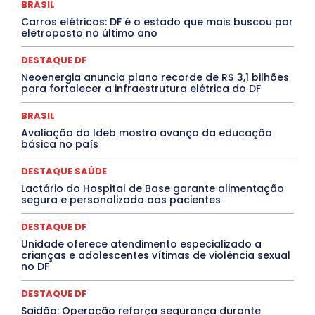
BRASIL
DESTAQUES OUTROS
DISTRITO FEDERAL
EDUCAÇÃO
Carros elétricos: DF é o estado que mais buscou por
ELEIÇÕES
EMPREGO E OPORTUNIDADES
ENTORNO
eletroposto no último ano
Especial
Espírito Santo
ESPORTE
ESTÁGIO
EVENTOS
EXPOSIÇÃO
Featured
Febre Amarela
DESTAQUE DF
Febre Oropouche
FILMES
Goiás
INTELIGÊNCIA ARTIFICIAL
INTERNACIONAL
Neoenergia anuncia plano recorde de R$ 3,1 bilhões
Jogos Online
JUDICIÁRIO
LITERATURA
Maranhão
para fortalecer a infraestrutura elétrica do DF
Marburg
Mato Grosso
Mato Grosso do Sul
MEIO AMBIENTE
Minas Gerais
MOBILIDADE
MPOX
BRASIL
MÚSICA
O Plantonista
Opinião
Oropouche
Pará
Avaliação do Ideb mostra avanço da educação
Paraíba
Paraná
Pernambuco
Piauí
POLÍTICA
básica no país
PROCESSO SELETIVO
PUBLIEDITORIAL
QUALIFICAÇÃO PROFISSIONAL
RESIDÊNCIA
DESTAQUE SAÚDE
Rio de Janeiro
Rio Grande do Sul
Roraima
Santa Catarina
São Paulo
SARAMPO
SAÚDE
Lactário do Hospital de Base garante alimentação
segura e personalizada aos pacientes
Saúde Agora
SEGURANÇA
Soltando o Verbo
TÁ FROID?
TEATRO
TECNOLOGIA
TIC TAC
Tocantins
Utilidade Pública
ZikaVirus
DESTAQUE DF
Unidade oferece atendimento especializado a
Mais
crianças e adolescentes vítimas de violência sexual
no DF
DESTAQUE DF
Saidão: Operação reforça segurança durante