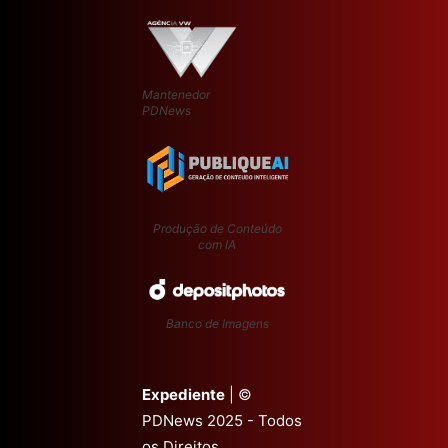
Mantenedor
PDNews
Produção de Conteúdo
com IA
Banco de Imagens
Expediente
| ©
PDNews 2025 - Todos
os Direitos