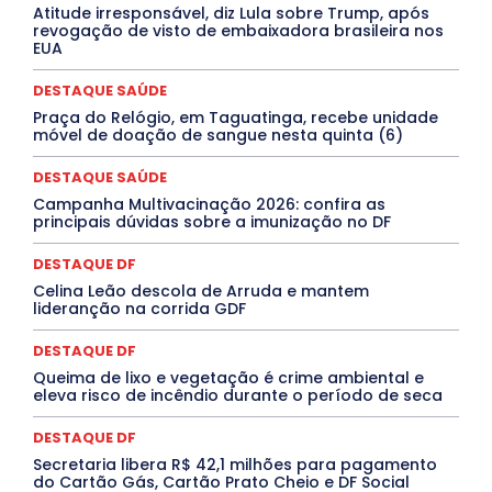
Atitude irresponsável, diz Lula sobre Trump, após
ELEIÇÕES
EMPREGO E OPORTUNIDADES
ENTORNO
revogação de visto de embaixadora brasileira nos
Especial
Espírito Santo
ESPORTE
ESTÁGIO
EUA
EVENTOS
EXPOSIÇÃO
Featured
Febre Amarela
Febre Oropouche
FILMES
Goiás
DESTAQUE SAÚDE
INTELIGÊNCIA ARTIFICIAL
INTERNACIONAL
Jogos Online
JUDICIÁRIO
LITERATURA
Maranhão
Praça do Relógio, em Taguatinga, recebe unidade
Marburg
Mato Grosso
Mato Grosso do Sul
móvel de doação de sangue nesta quinta (6)
MEIO AMBIENTE
Minas Gerais
MOBILIDADE
MPOX
MÚSICA
O Plantonista
Opinião
Oropouche
Pará
DESTAQUE SAÚDE
Paraíba
Paraná
Pernambuco
Piauí
POLÍTICA
Campanha Multivacinação 2026: confira as
PROCESSO SELETIVO
PUBLIEDITORIAL
principais dúvidas sobre a imunização no DF
QUALIFICAÇÃO PROFISSIONAL
RESIDÊNCIA
Rio de Janeiro
Rio Grande do Sul
Roraima
DESTAQUE DF
Santa Catarina
São Paulo
SARAMPO
SAÚDE
Celina Leão descola de Arruda e mantem
Saúde Agora
SEGURANÇA
Soltando o Verbo
lideranção na corrida GDF
TÁ FROID?
TEATRO
TECNOLOGIA
TIC TAC
Tocantins
Utilidade Pública
ZikaVirus
DESTAQUE DF
Mais
Queima de lixo e vegetação é crime ambiental e
eleva risco de incêndio durante o período de seca
DESTAQUE DF
Secretaria libera R$ 42,1 milhões para pagamento
do Cartão Gás, Cartão Prato Cheio e DF Social