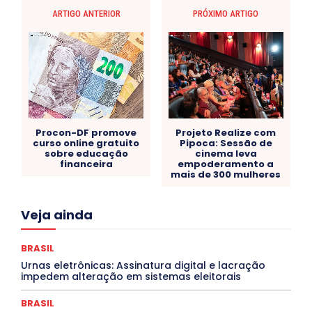
ARTIGO ANTERIOR
PRÓXIMO ARTIGO
Procon-DF promove
Projeto Realize com
curso online gratuito
Pipoca: Sessão de
sobre educação
cinema leva
financeira
empoderamento a
mais de 300 mulheres
Acre
Alagoas
Amazonas
Bahia
BRASIL
Veja ainda
Ceará
Chikungunya
CLDF
COLUNAS
COMPORTAMENTO
CONCURSOS PÚBLICOS
Congressuanas & Esplanadumas
CONTRATO TEMPORÁRIO
BRASIL
Covid-19
Crônica Política
Crônicas
CULTURA
Urnas eletrônicas: Assinatura digital e lacração
Cultura e Tal
DANÇA
Dengue
Denuncia
impedem alteração em sistemas eleitorais
DESTAQUE BRASIL
DESTAQUE DF
DESTAQUE SAÚDE
DESTAQUES
Destaques Enfermagem Unida
BRASIL
DESTAQUES OUTROS
DISTRITO FEDERAL
EDUCAÇÃO