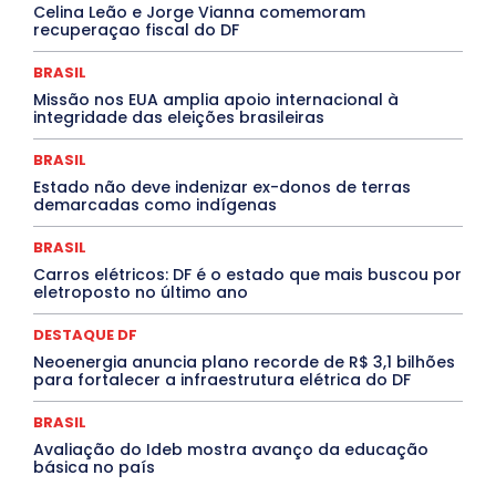
INTELIGÊNCIA ARTIFICIAL
INTERNACIONAL
Celina Leão e Jorge Vianna comemoram
Jogos Online
JUDICIÁRIO
LITERATURA
Maranhão
recuperaçao fiscal do DF
Marburg
Mato Grosso
Mato Grosso do Sul
MEIO AMBIENTE
Minas Gerais
MOBILIDADE
MPOX
BRASIL
MÚSICA
O Plantonista
Opinião
Oropouche
Pará
Missão nos EUA amplia apoio internacional à
Paraíba
Paraná
Pernambuco
Piauí
POLÍTICA
integridade das eleições brasileiras
PROCESSO SELETIVO
PUBLIEDITORIAL
QUALIFICAÇÃO PROFISSIONAL
RESIDÊNCIA
BRASIL
Rio de Janeiro
Rio Grande do Sul
Roraima
Santa Catarina
São Paulo
SARAMPO
SAÚDE
Estado não deve indenizar ex-donos de terras
demarcadas como indígenas
Saúde Agora
SEGURANÇA
Soltando o Verbo
TÁ FROID?
TEATRO
TECNOLOGIA
TIC TAC
Tocantins
Utilidade Pública
ZikaVirus
BRASIL
Carros elétricos: DF é o estado que mais buscou por
Mais
eletroposto no último ano
DESTAQUE DF
Neoenergia anuncia plano recorde de R$ 3,1 bilhões
para fortalecer a infraestrutura elétrica do DF
BRASIL
Avaliação do Ideb mostra avanço da educação
básica no país