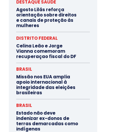
DESTAQUE SAÚDE
Agosto Lilás reforça
orientação sobre direitos
e canais de proteção às
mulheres
DISTRITO FEDERAL
Celina Leão e Jorge
Vianna comemoram
recuperaçao fiscal do DF
BRASIL
Missão nos EUA amplia
apoio internacional à
integridade das eleições
brasileiras
BRASIL
Estado não deve
indenizar ex-donos de
terras demarcadas como
indígenas