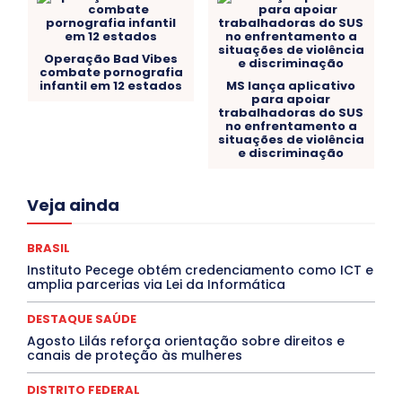
Operação Bad Vibes
combate pornografia
infantil em 12 estados
MS lança aplicativo
para apoiar
trabalhadoras do SUS
no enfrentamento a
situações de violência
e discriminação
Acre
Alagoas
Amazonas
Bahia
BRASIL
Veja ainda
Ceará
Chikungunya
CLDF
COLUNAS
COMPORTAMENTO
CONCURSOS PÚBLICOS
Congressuanas & Esplanadumas
CONTRATO TEMPORÁRIO
BRASIL
Covid-19
Crônica Política
Crônicas
CULTURA
Instituto Pecege obtém credenciamento como ICT e
Cultura e Tal
DANÇA
Dengue
Denuncia
amplia parcerias via Lei da Informática
DESTAQUE BRASIL
DESTAQUE DF
DESTAQUE SAÚDE
DESTAQUES
Destaques Enfermagem Unida
DESTAQUE SAÚDE
DESTAQUES OUTROS
DISTRITO FEDERAL
EDUCAÇÃO
Agosto Lilás reforça orientação sobre direitos e
ELEIÇÕES
EMPREGO E OPORTUNIDADES
ENTORNO
canais de proteção às mulheres
Especial
Espírito Santo
ESPORTE
ESTÁGIO
EVENTOS
EXPOSIÇÃO
Featured
Febre Amarela
DISTRITO FEDERAL
Febre Oropouche
FILMES
Goiás