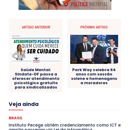
ARTIGO ANTERIOR
PRÓXIMO ARTIGO
Saúde Mental:
Park Way celebra 64
SIndate-DF passa a
anos com sessão
oferecer atendimento
solene e homenagens
psicológico gratuito
a moradores
para sindicalizados
Acre
Alagoas
Amazonas
Bahia
BRASIL
Veja ainda
Ceará
Chikungunya
CLDF
COLUNAS
COMPORTAMENTO
CONCURSOS PÚBLICOS
Congressuanas & Esplanadumas
CONTRATO TEMPORÁRIO
BRASIL
Covid-19
Crônica Política
Crônicas
CULTURA
Instituto Pecege obtém credenciamento como ICT e
Cultura e Tal
DANÇA
Dengue
Denuncia
amplia parcerias via Lei da Informática