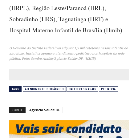
(HRPL), Região Leste/Paranoá (HRL),
Sobradinho (HRS), Taguatinga (HRT) e
Hospital Materno Infantil de Brasília (Hmib).
O Governo do Distrito Federal vai adquirir 1,9 mil cateteres nasais infantis de
alto fluxo. Iniciativa aprimora atendimento pediátrico nos hospitais da rede
pública. Foto: Sandro Araújo/Agência Saúde-DF. (HMIB)
TAGS
ATENDIMENTO PEDIÁTRICO
CATETERES NASAIS
PEDIATRIA
FONTE
Agência Saúde DF