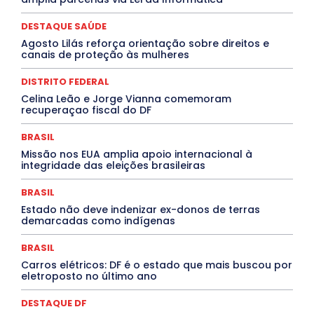
DESTAQUE BRASIL
DESTAQUE DF
DESTAQUE SAÚDE
DESTAQUES
Destaques Enfermagem Unida
DESTAQUE SAÚDE
DESTAQUES OUTROS
DISTRITO FEDERAL
EDUCAÇÃO
Agosto Lilás reforça orientação sobre direitos e
ELEIÇÕES
EMPREGO E OPORTUNIDADES
ENTORNO
canais de proteção às mulheres
Especial
Espírito Santo
ESPORTE
ESTÁGIO
EVENTOS
EXPOSIÇÃO
Featured
Febre Amarela
DISTRITO FEDERAL
Febre Oropouche
FILMES
Goiás
INTELIGÊNCIA ARTIFICIAL
INTERNACIONAL
Celina Leão e Jorge Vianna comemoram
Jogos Online
JUDICIÁRIO
LITERATURA
Maranhão
recuperaçao fiscal do DF
Marburg
Mato Grosso
Mato Grosso do Sul
MEIO AMBIENTE
Minas Gerais
MOBILIDADE
MPOX
BRASIL
MÚSICA
O Plantonista
Opinião
Oropouche
Pará
Missão nos EUA amplia apoio internacional à
Paraíba
Paraná
Pernambuco
Piauí
POLÍTICA
integridade das eleições brasileiras
PROCESSO SELETIVO
PUBLIEDITORIAL
QUALIFICAÇÃO PROFISSIONAL
RESIDÊNCIA
BRASIL
Rio de Janeiro
Rio Grande do Sul
Roraima
Santa Catarina
São Paulo
SARAMPO
SAÚDE
Estado não deve indenizar ex-donos de terras
demarcadas como indígenas
Saúde Agora
SEGURANÇA
Soltando o Verbo
TÁ FROID?
TEATRO
TECNOLOGIA
TIC TAC
Tocantins
Utilidade Pública
ZikaVirus
BRASIL
Carros elétricos: DF é o estado que mais buscou por
Mais
eletroposto no último ano
DESTAQUE DF