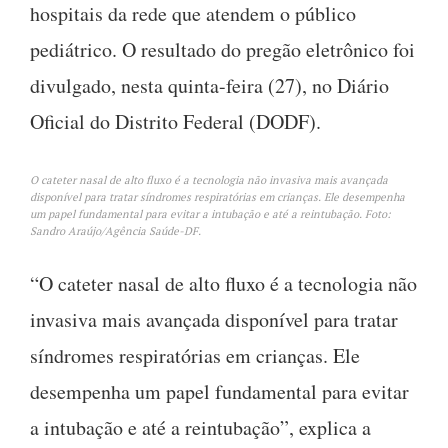
hospitais da rede que atendem o público
pediátrico. O resultado do pregão eletrônico foi
divulgado, nesta quinta-feira (27), no Diário
Oficial do Distrito Federal (DODF).
O cateter nasal de alto fluxo é a tecnologia não invasiva mais avançada
disponível para tratar síndromes respiratórias em crianças. Ele desempenha
um papel fundamental para evitar a intubação e até a reintubação. Foto:
Sandro Araújo/Agência Saúde-DF.
“O cateter nasal de alto fluxo é a tecnologia não
invasiva mais avançada disponível para tratar
síndromes respiratórias em crianças. Ele
desempenha um papel fundamental para evitar
a intubação e até a reintubação”, explica a