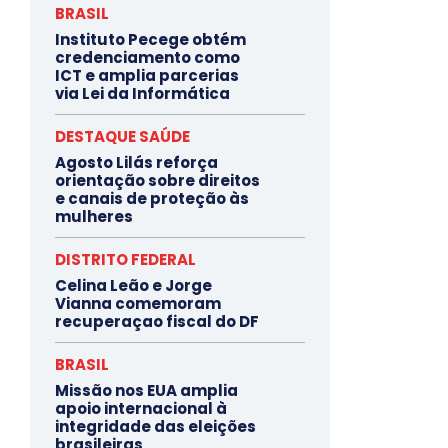
BRASIL
Instituto Pecege obtém
credenciamento como
ICT e amplia parcerias
via Lei da Informática
DESTAQUE SAÚDE
Agosto Lilás reforça
orientação sobre direitos
e canais de proteção às
mulheres
DISTRITO FEDERAL
Celina Leão e Jorge
Vianna comemoram
recuperaçao fiscal do DF
BRASIL
Missão nos EUA amplia
apoio internacional à
integridade das eleições
brasileiras