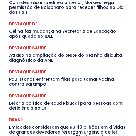
Jogos Online
JUDICIÁRIO
LITERATURA
Maranhão
Com decisão impeditiva anterior, Moraes nega
Marburg
Mato Grosso
Mato Grosso do Sul
permissão de Bolsonaro para receber filhos no Dia
dos Pais
MEIO AMBIENTE
Minas Gerais
MOBILIDADE
MPOX
MÚSICA
O Plantonista
Opinião
Oropouche
Pará
Paraíba
Paraná
Pernambuco
Piauí
POLÍTICA
DESTAQUE DF
PROCESSO SELETIVO
PUBLIEDITORIAL
Celina faz mudança na Secretaria de Educação
QUALIFICAÇÃO PROFISSIONAL
RESIDÊNCIA
após queda no IDEB
Rio de Janeiro
Rio Grande do Sul
Roraima
Santa Catarina
São Paulo
SARAMPO
SAÚDE
DESTAQUE SAÚDE
Saúde Agora
SEGURANÇA
Soltando o Verbo
Atraso na ampliação do teste do pezinho dificulta
TÁ FROID?
TEATRO
TECNOLOGIA
TIC TAC
diagnóstico da AME
Tocantins
Utilidade Pública
ZikaVirus
DESTAQUE SAÚDE
Mais
Paulistanos enfrentam filas para tomar vacina
contra sarampo
DESTAQUE SAÚDE
Lei cria política de saúde bucal para pessoas com
deficiência no DF
BRASIL
Entidades consideram que R$ 40 bilhões em dívidas
de grandes devedores reforçam urgência de lei