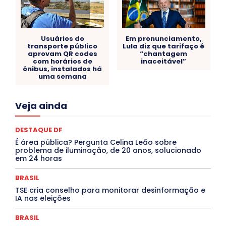
Usuários do
Em pronunciamento,
transporte público
Lula diz que tarifaço é
aprovam QR codes
“chantagem
com horários de
inaceitável”
ônibus, instalados há
uma semana
Acre
Alagoas
Amazonas
Bahia
BRASIL
Veja ainda
Ceará
Chikungunya
CLDF
COLUNAS
COMPORTAMENTO
CONCURSOS PÚBLICOS
Congressuanas & Esplanadumas
CONTRATO TEMPORÁRIO
DESTAQUE DF
Covid-19
Crônica Política
Crônicas
CULTURA
É área pública? Pergunta Celina Leão sobre
Cultura e Tal
DANÇA
Dengue
Denuncia
problema de iluminação, de 20 anos, solucionado
DESTAQUE BRASIL
DESTAQUE DF
DESTAQUE SAÚDE
em 24 horas
DESTAQUES
Destaques Enfermagem Unida
DESTAQUES OUTROS
DISTRITO FEDERAL
EDUCAÇÃO
BRASIL
ELEIÇÕES
EMPREGO E OPORTUNIDADES
ENTORNO
TSE cria conselho para monitorar desinformação e
Especial
Espírito Santo
ESPORTE
ESTÁGIO
IA nas eleições
EVENTOS
EXPOSIÇÃO
Featured
Febre Amarela
Febre Oropouche
FILMES
Goiás
BRASIL
INTELIGÊNCIA ARTIFICIAL
INTERNACIONAL