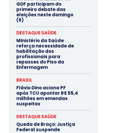
GDF participam do
primeiro debate das
eleições neste domingo
(9)
DESTAQUE SAÚDE
Ministério da Saúde
reforça necessidade de
habilitação dos
profissionais para
repasses do Piso da
Enfermagem
BRASIL
Flávio Dino aciona PF
após TCU apontar R$ 55,4
milhões em emendas
suspeitas
DESTAQUE SAÚDE
Queda de Braço: Justiça
Federal suspende