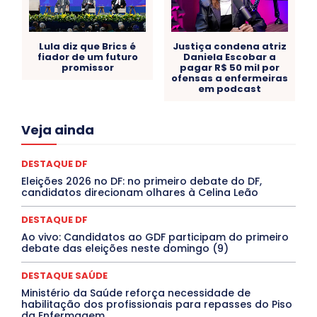
Lula diz que Brics é
Justiça condena atriz
fiador de um futuro
Daniela Escobar a
promissor
pagar R$ 50 mil por
ofensas a enfermeiras
em podcast
Acre
Alagoas
Amazonas
Bahia
BRASIL
Veja ainda
Ceará
Chikungunya
CLDF
COLUNAS
COMPORTAMENTO
CONCURSOS PÚBLICOS
Congressuanas & Esplanadumas
CONTRATO TEMPORÁRIO
DESTAQUE DF
Covid-19
Crônica Política
Crônicas
CULTURA
Eleições 2026 no DF: no primeiro debate do DF,
Cultura e Tal
DANÇA
Dengue
Denuncia
candidatos direcionam olhares à Celina Leão
DESTAQUE BRASIL
DESTAQUE DF
DESTAQUE SAÚDE
DESTAQUES
Destaques Enfermagem Unida
DESTAQUE DF
DESTAQUES OUTROS
DISTRITO FEDERAL
EDUCAÇÃO
Ao vivo: Candidatos ao GDF participam do primeiro
ELEIÇÕES
EMPREGO E OPORTUNIDADES
ENTORNO
debate das eleições neste domingo (9)
Especial
Espírito Santo
ESPORTE
ESTÁGIO
EVENTOS
EXPOSIÇÃO
Featured
Febre Amarela
DESTAQUE SAÚDE
Febre Oropouche
FILMES
Goiás
INTELIGÊNCIA ARTIFICIAL
INTERNACIONAL
Ministério da Saúde reforça necessidade de
Jogos Online
JUDICIÁRIO
LITERATURA
Maranhão
habilitação dos profissionais para repasses do Piso
Marburg
Mato Grosso
Mato Grosso do Sul
da Enfermagem