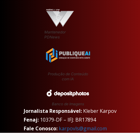
Mantenedor
PDNews
Produção de Conteúdo
com IA
Banco de Imagens
Jornalista Responsável:
Kleber Karpov
Fenaj:
10379-DF – IFJ: BR17894
Fale Conosco:
karpovls@gmail.com