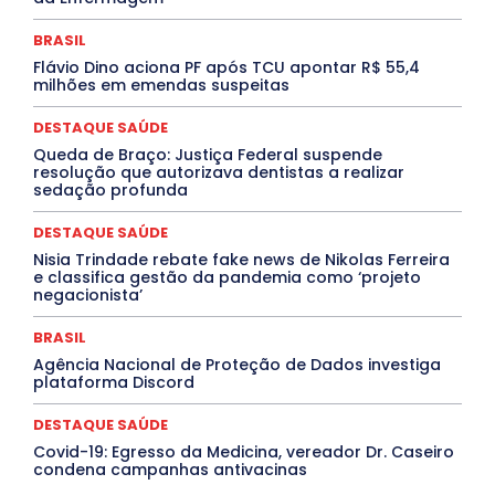
MEIO AMBIENTE
Minas Gerais
MOBILIDADE
MPOX
MÚSICA
O Plantonista
Opinião
Oropouche
Pará
BRASIL
Paraíba
Paraná
Pernambuco
Piauí
POLÍTICA
Flávio Dino aciona PF após TCU apontar R$ 55,4
PROCESSO SELETIVO
PUBLIEDITORIAL
milhões em emendas suspeitas
QUALIFICAÇÃO PROFISSIONAL
RESIDÊNCIA
Rio de Janeiro
Rio Grande do Sul
Roraima
DESTAQUE SAÚDE
Santa Catarina
São Paulo
SARAMPO
SAÚDE
Queda de Braço: Justiça Federal suspende
Saúde Agora
SEGURANÇA
Soltando o Verbo
resolução que autorizava dentistas a realizar
TÁ FROID?
TEATRO
TECNOLOGIA
TIC TAC
sedação profunda
Tocantins
Utilidade Pública
ZikaVirus
DESTAQUE SAÚDE
Mais
Nisia Trindade rebate fake news de Nikolas Ferreira
e classifica gestão da pandemia como ‘projeto
negacionista’
BRASIL
Agência Nacional de Proteção de Dados investiga
plataforma Discord
DESTAQUE SAÚDE
Covid-19: Egresso da Medicina, vereador Dr. Caseiro
condena campanhas antivacinas