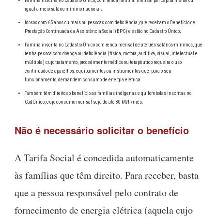
Família inscrita no Cadastro Único, com renda familiar mensal per capita menor ou
igual a meio salário-mínimo nacional;
Idosos com 65 anos ou mais ou pessoas com deficiência, que recebam o Benefício de
Prestação Continuada da Assistência Social (BPC) e estão no Cadastro Único;
Família inscrita no Cadastro Único com renda mensal de até três salários-mínimos, que
tenha pessoa com doença ou deficiência (física, motora, auditiva, visual, intelectual e
múltipla) cujo tratamento, procedimento médico ou terapêutico requeira o uso
continuado de aparelhos, equipamentos ou instrumentos que, para o seu
funcionamento, demandem consumo de energia elétrica.
Também têm direito ao benefício as famílias indígenas e quilombolas inscritas no
CadÚnico, cujo consumo mensal seja de até 80 kWh/mês.
Não é necessário solicitar o benefício
A Tarifa Social é concedida automaticamente
às famílias que têm direito. Para receber, basta
que a pessoa responsável pelo contrato de
fornecimento de energia elétrica (aquela cujo