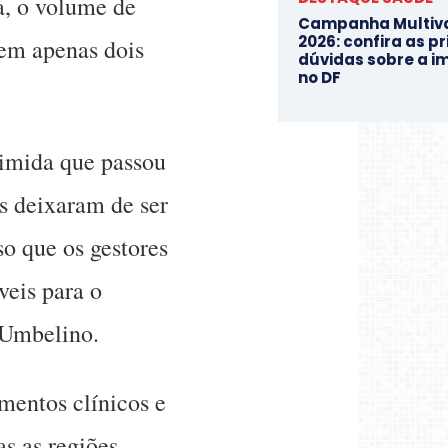
a, o volume de
Campanha Multiv
2026: confira as pr
 em apenas dois
dúvidas sobre a i
no DF
rimida que passou
s deixaram de ser
o que os gestores
veis para o
 Umbelino.
amentos clínicos e
s as regiões