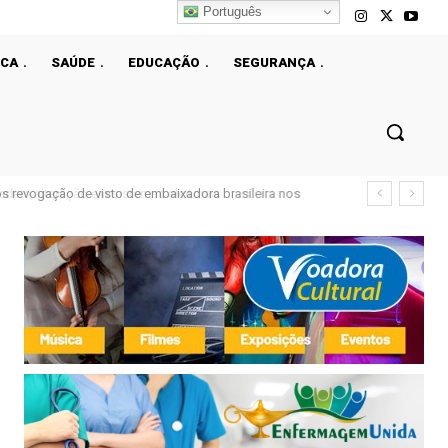
Português
ICA
SAÚDE
EDUCAÇÃO
SEGURANÇA
ós revogação de visto de embaixadora brasileira nos