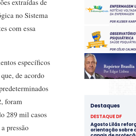
ões extraídas de
lógica no Sistema
tes com essa
entos específicos
s que, de acordo
 predeterminados
2, foram
Destaques
do 289 mil casos
DESTAQUE DF
Agosto Lilás refor
 a pressão
orientação sobre d
canais de proteçã