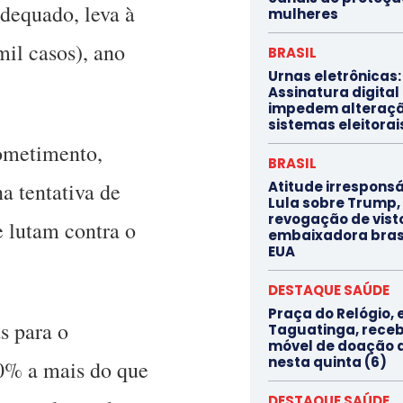
adequado, leva à
mulheres
mil casos), ano
BRASIL
Urnas eletrônicas:
Assinatura digital
impedem alteraç
sistemas eleitorai
ometimento,
BRASIL
Atitude irresponsá
a tentativa de
Lula sobre Trump,
revogação de vist
e lutam contra o
embaixadora brasi
EUA
DESTAQUE SAÚDE
Praça do Relógio,
s para o
Taguatinga, rece
móvel de doação 
nesta quinta (6)
0% a mais do que
DESTAQUE SAÚDE