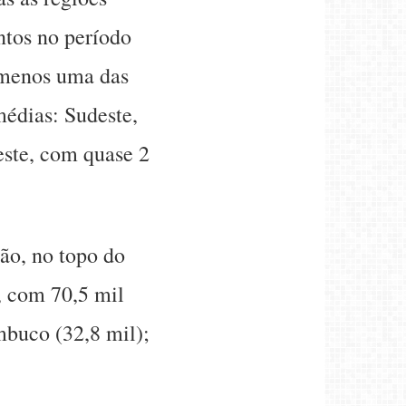
ntos no período
 menos uma das
médias: Sudeste,
este, com quase 2
ão, no topo do
, com 70,5 mil
mbuco (32,8 mil);