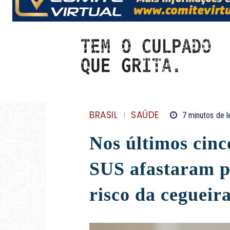
BRASIL
SAÚDE
7
minutos
de l
Nos últimos cinc
SUS afastaram pe
risco da cegueir