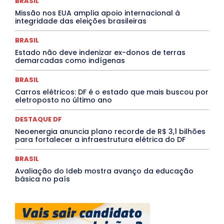
BRASIL
MÚSICA
O Plantonista
Opinião
Oropouche
Pará
Missão nos EUA amplia apoio internacional à
Paraíba
Paraná
Pernambuco
Piauí
POLÍTICA
integridade das eleições brasileiras
PROCESSO SELETIVO
PUBLIEDITORIAL
QUALIFICAÇÃO PROFISSIONAL
RESIDÊNCIA
BRASIL
Rio de Janeiro
Rio Grande do Sul
Roraima
Santa Catarina
São Paulo
SARAMPO
SAÚDE
Estado não deve indenizar ex-donos de terras
demarcadas como indígenas
Saúde Agora
SEGURANÇA
Soltando o Verbo
TÁ FROID?
TEATRO
TECNOLOGIA
TIC TAC
Tocantins
Utilidade Pública
ZikaVirus
BRASIL
Carros elétricos: DF é o estado que mais buscou por
Mais
eletroposto no último ano
DESTAQUE DF
Neoenergia anuncia plano recorde de R$ 3,1 bilhões
para fortalecer a infraestrutura elétrica do DF
BRASIL
Avaliação do Ideb mostra avanço da educação
básica no país