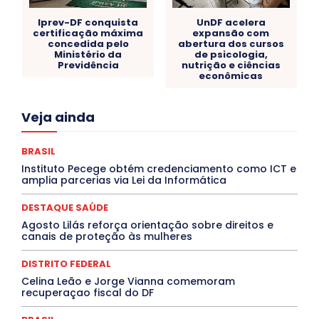
Iprev-DF conquista
UnDF acelera
certificação máxima
expansão com
concedida pelo
abertura dos cursos
Ministério da
de psicologia,
Previdência
nutrição e ciências
econômicas
Acre
Alagoas
Amazonas
Bahia
BRASIL
Veja ainda
Ceará
Chikungunya
CLDF
COLUNAS
COMPORTAMENTO
CONCURSOS PÚBLICOS
Congressuanas & Esplanadumas
CONTRATO TEMPORÁRIO
BRASIL
Covid-19
Crônica Política
Crônicas
CULTURA
Instituto Pecege obtém credenciamento como ICT e
Cultura e Tal
DANÇA
Dengue
Denuncia
amplia parcerias via Lei da Informática
DESTAQUE BRASIL
DESTAQUE DF
DESTAQUE SAÚDE
DESTAQUES
Destaques Enfermagem Unida
DESTAQUE SAÚDE
DESTAQUES OUTROS
DISTRITO FEDERAL
EDUCAÇÃO
Agosto Lilás reforça orientação sobre direitos e
ELEIÇÕES
EMPREGO E OPORTUNIDADES
ENTORNO
canais de proteção às mulheres
Especial
Espírito Santo
ESPORTE
ESTÁGIO
EVENTOS
EXPOSIÇÃO
Featured
Febre Amarela
DISTRITO FEDERAL
Febre Oropouche
FILMES
Goiás
INTELIGÊNCIA ARTIFICIAL
INTERNACIONAL
Celina Leão e Jorge Vianna comemoram
Jogos Online
JUDICIÁRIO
LITERATURA
Maranhão
recuperaçao fiscal do DF
Marburg
Mato Grosso
Mato Grosso do Sul
MEIO AMBIENTE
Minas Gerais
MOBILIDADE
MPOX