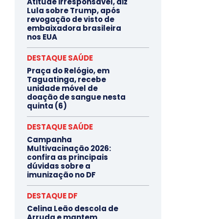
Atitude irresponsável, diz
Lula sobre Trump, após
revogação de visto de
embaixadora brasileira
nos EUA
DESTAQUE SAÚDE
Praça do Relógio, em
Taguatinga, recebe
unidade móvel de
doação de sangue nesta
quinta (6)
DESTAQUE SAÚDE
Campanha
Multivacinação 2026:
confira as principais
dúvidas sobre a
imunização no DF
DESTAQUE DF
Celina Leão descola de
Arruda e mantem