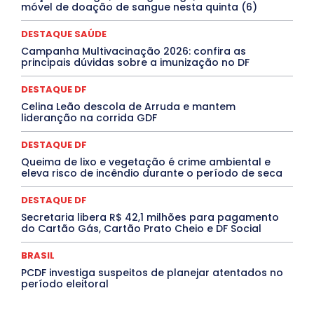
Marburg
Mato Grosso
Mato Grosso do Sul
móvel de doação de sangue nesta quinta (6)
MEIO AMBIENTE
Minas Gerais
MOBILIDADE
MPOX
MÚSICA
O Plantonista
Opinião
Oropouche
Pará
DESTAQUE SAÚDE
Paraíba
Paraná
Pernambuco
Piauí
POLÍTICA
Campanha Multivacinação 2026: confira as
PROCESSO SELETIVO
PUBLIEDITORIAL
principais dúvidas sobre a imunização no DF
QUALIFICAÇÃO PROFISSIONAL
RESIDÊNCIA
Rio de Janeiro
Rio Grande do Sul
Roraima
DESTAQUE DF
Santa Catarina
São Paulo
SARAMPO
SAÚDE
Celina Leão descola de Arruda e mantem
Saúde Agora
SEGURANÇA
Soltando o Verbo
lideranção na corrida GDF
TÁ FROID?
TEATRO
TECNOLOGIA
TIC TAC
Tocantins
Utilidade Pública
ZikaVirus
DESTAQUE DF
Mais
Queima de lixo e vegetação é crime ambiental e
eleva risco de incêndio durante o período de seca
DESTAQUE DF
Secretaria libera R$ 42,1 milhões para pagamento
do Cartão Gás, Cartão Prato Cheio e DF Social
BRASIL
PCDF investiga suspeitos de planejar atentados no
período eleitoral