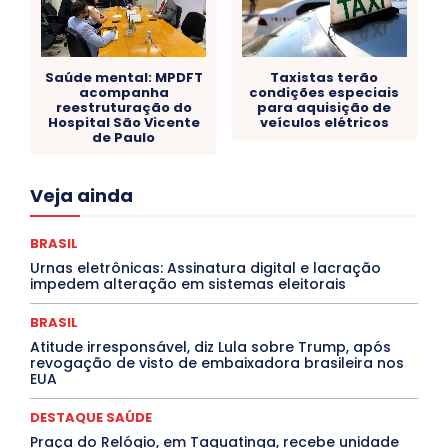
Saúde mental: MPDFT
Taxistas terão
acompanha
condições especiais
reestruturação do
para aquisição de
Hospital São Vicente
veículos elétricos
de Paulo
Acre
Alagoas
Amazonas
Bahia
BRASIL
Veja ainda
Ceará
Chikungunya
CLDF
COLUNAS
COMPORTAMENTO
CONCURSOS PÚBLICOS
Congressuanas & Esplanadumas
CONTRATO TEMPORÁRIO
BRASIL
Covid-19
Crônica Política
Crônicas
CULTURA
Urnas eletrônicas: Assinatura digital e lacração
Cultura e Tal
DANÇA
Dengue
Denuncia
impedem alteração em sistemas eleitorais
DESTAQUE BRASIL
DESTAQUE DF
DESTAQUE SAÚDE
DESTAQUES
Destaques Enfermagem Unida
BRASIL
DESTAQUES OUTROS
DISTRITO FEDERAL
EDUCAÇÃO
Atitude irresponsável, diz Lula sobre Trump, após
ELEIÇÕES
EMPREGO E OPORTUNIDADES
ENTORNO
revogação de visto de embaixadora brasileira nos
Especial
Espírito Santo
ESPORTE
ESTÁGIO
EUA
EVENTOS
EXPOSIÇÃO
Featured
Febre Amarela
Febre Oropouche
FILMES
Goiás
DESTAQUE SAÚDE
INTELIGÊNCIA ARTIFICIAL
INTERNACIONAL
Jogos Online
JUDICIÁRIO
LITERATURA
Maranhão
Praça do Relógio, em Taguatinga, recebe unidade