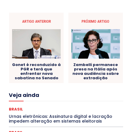
ARTIGO ANTERIOR
PRÓXIMO ARTIGO
Gonet é reconduzido à
Zambelli permanece
PGR e terá que
presa na Itália após
enfrentar nova
nova audiência sobre
sabatina no Senado
extradição
Acre
Alagoas
Amazonas
Bahia
BRASIL
Veja ainda
Ceará
Chikungunya
CLDF
COLUNAS
COMPORTAMENTO
CONCURSOS PÚBLICOS
Congressuanas & Esplanadumas
CONTRATO TEMPORÁRIO
BRASIL
Covid-19
Crônica Política
Crônicas
CULTURA
Urnas eletrônicas: Assinatura digital e lacração
Cultura e Tal
DANÇA
Dengue
Denuncia
impedem alteração em sistemas eleitorais
DESTAQUE BRASIL
DESTAQUE DF
DESTAQUE SAÚDE
DESTAQUES
Destaques Enfermagem Unida