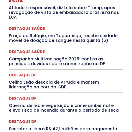
BRASIL
DESTAQUES OUTROS
DISTRITO FEDERAL
EDUCAÇÃO
Atitude irresponsável, diz Lula sobre Trump, após
ELEIÇÕES
EMPREGO E OPORTUNIDADES
ENTORNO
revogação de visto de embaixadora brasileira nos
Especial
Espírito Santo
ESPORTE
ESTÁGIO
EUA
EVENTOS
EXPOSIÇÃO
Featured
Febre Amarela
Febre Oropouche
FILMES
Goiás
DESTAQUE SAÚDE
INTELIGÊNCIA ARTIFICIAL
INTERNACIONAL
Jogos Online
JUDICIÁRIO
LITERATURA
Maranhão
Praça do Relógio, em Taguatinga, recebe unidade
Marburg
Mato Grosso
Mato Grosso do Sul
móvel de doação de sangue nesta quinta (6)
MEIO AMBIENTE
Minas Gerais
MOBILIDADE
MPOX
MÚSICA
O Plantonista
Opinião
Oropouche
Pará
DESTAQUE SAÚDE
Paraíba
Paraná
Pernambuco
Piauí
POLÍTICA
Campanha Multivacinação 2026: confira as
PROCESSO SELETIVO
PUBLIEDITORIAL
principais dúvidas sobre a imunização no DF
QUALIFICAÇÃO PROFISSIONAL
RESIDÊNCIA
Rio de Janeiro
Rio Grande do Sul
Roraima
DESTAQUE DF
Santa Catarina
São Paulo
SARAMPO
SAÚDE
Celina Leão descola de Arruda e mantem
Saúde Agora
SEGURANÇA
Soltando o Verbo
lideranção na corrida GDF
TÁ FROID?
TEATRO
TECNOLOGIA
TIC TAC
Tocantins
Utilidade Pública
ZikaVirus
DESTAQUE DF
Mais
Queima de lixo e vegetação é crime ambiental e
eleva risco de incêndio durante o período de seca
DESTAQUE DF
Secretaria libera R$ 42,1 milhões para pagamento