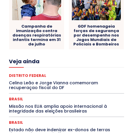
Campanha de
GDF homenageia
imunização contra
forças de segurança
doenças respiratórias
por desempenho nos
infantis termina em 31
Jogos Mundiais de
de julho
Policiais e Bombeiros
Acre
Alagoas
Amazonas
Bahia
BRASIL
Veja ainda
Ceará
Chikungunya
CLDF
COLUNAS
COMPORTAMENTO
CONCURSOS PÚBLICOS
Congressuanas & Esplanadumas
CONTRATO TEMPORÁRIO
DISTRITO FEDERAL
Covid-19
Crônica Política
Crônicas
CULTURA
Celina Leão e Jorge Vianna comemoram
Cultura e Tal
DANÇA
Dengue
Denuncia
recuperaçao fiscal do DF
DESTAQUE BRASIL
DESTAQUE DF
DESTAQUE SAÚDE
DESTAQUES
Destaques Enfermagem Unida
BRASIL
DESTAQUES OUTROS
DISTRITO FEDERAL
EDUCAÇÃO
Missão nos EUA amplia apoio internacional à
ELEIÇÕES
EMPREGO E OPORTUNIDADES
ENTORNO
integridade das eleições brasileiras
Especial
Espírito Santo
ESPORTE
ESTÁGIO
EVENTOS
EXPOSIÇÃO
Featured
Febre Amarela
BRASIL
Febre Oropouche
FILMES
Goiás
INTELIGÊNCIA ARTIFICIAL
INTERNACIONAL
Estado não deve indenizar ex-donos de terras