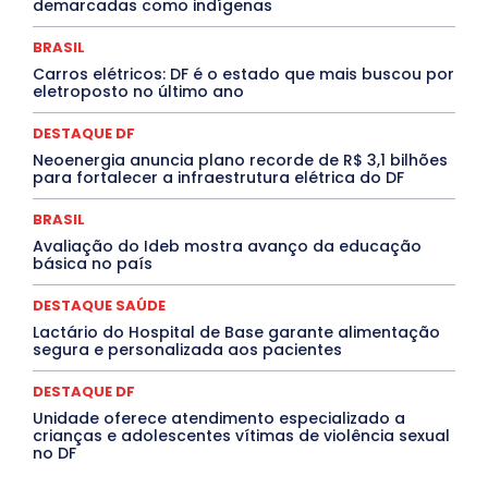
Jogos Online
JUDICIÁRIO
LITERATURA
Maranhão
demarcadas como indígenas
Marburg
Mato Grosso
Mato Grosso do Sul
MEIO AMBIENTE
Minas Gerais
MOBILIDADE
MPOX
BRASIL
MÚSICA
O Plantonista
Opinião
Oropouche
Pará
Carros elétricos: DF é o estado que mais buscou por
Paraíba
Paraná
Pernambuco
Piauí
POLÍTICA
eletroposto no último ano
PROCESSO SELETIVO
PUBLIEDITORIAL
QUALIFICAÇÃO PROFISSIONAL
RESIDÊNCIA
DESTAQUE DF
Rio de Janeiro
Rio Grande do Sul
Roraima
Santa Catarina
São Paulo
SARAMPO
SAÚDE
Neoenergia anuncia plano recorde de R$ 3,1 bilhões
para fortalecer a infraestrutura elétrica do DF
Saúde Agora
SEGURANÇA
Soltando o Verbo
TÁ FROID?
TEATRO
TECNOLOGIA
TIC TAC
Tocantins
Utilidade Pública
ZikaVirus
BRASIL
Avaliação do Ideb mostra avanço da educação
Mais
básica no país
DESTAQUE SAÚDE
Lactário do Hospital de Base garante alimentação
segura e personalizada aos pacientes
DESTAQUE DF
Unidade oferece atendimento especializado a
crianças e adolescentes vítimas de violência sexual
no DF