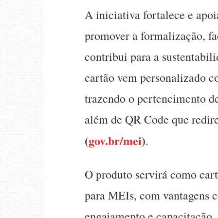
A iniciativa fortalece e ap
promover a formalização, fa
contribui para a sustentabi
cartão vem personalizado c
trazendo o pertencimento d
além de QR Code que redir
(
gov.br/mei
)
.
O produto servirá como cart
para MEIs, com vantagens c
engajamento e capacitação.