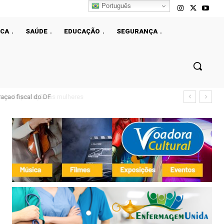
Português
ICA
SAÚDE
EDUCAÇÃO
SEGURANÇA
çao fiscal do DF