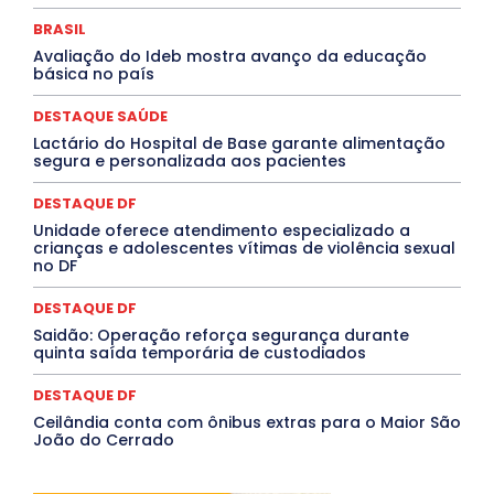
Marburg
Mato Grosso
Mato Grosso do Sul
MEIO AMBIENTE
Minas Gerais
MOBILIDADE
MPOX
BRASIL
MÚSICA
O Plantonista
Opinião
Oropouche
Pará
Avaliação do Ideb mostra avanço da educação
Paraíba
Paraná
Pernambuco
Piauí
POLÍTICA
básica no país
PROCESSO SELETIVO
PUBLIEDITORIAL
QUALIFICAÇÃO PROFISSIONAL
RESIDÊNCIA
DESTAQUE SAÚDE
Rio de Janeiro
Rio Grande do Sul
Roraima
Santa Catarina
São Paulo
SARAMPO
SAÚDE
Lactário do Hospital de Base garante alimentação
segura e personalizada aos pacientes
Saúde Agora
SEGURANÇA
Soltando o Verbo
TÁ FROID?
TEATRO
TECNOLOGIA
TIC TAC
Tocantins
Utilidade Pública
ZikaVirus
DESTAQUE DF
Unidade oferece atendimento especializado a
Mais
crianças e adolescentes vítimas de violência sexual
no DF
DESTAQUE DF
Saidão: Operação reforça segurança durante
quinta saída temporária de custodiados
DESTAQUE DF
Ceilândia conta com ônibus extras para o Maior São
João do Cerrado