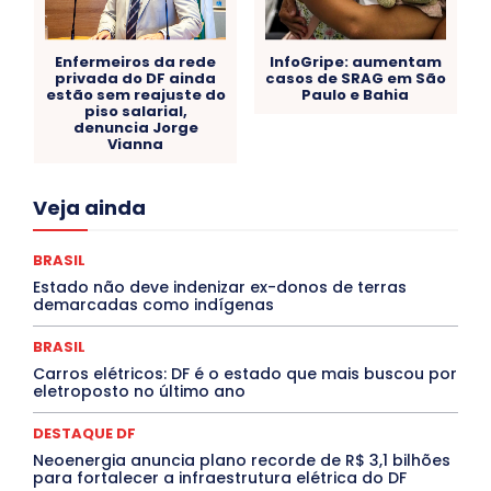
Enfermeiros da rede
InfoGripe: aumentam
privada do DF ainda
casos de SRAG em São
estão sem reajuste do
Paulo e Bahia
piso salarial,
denuncia Jorge
Vianna
Acre
Alagoas
Amazonas
Bahia
BRASIL
Veja ainda
Ceará
Chikungunya
CLDF
COLUNAS
COMPORTAMENTO
CONCURSOS PÚBLICOS
Congressuanas & Esplanadumas
CONTRATO TEMPORÁRIO
BRASIL
Covid-19
Crônica Política
Crônicas
CULTURA
Estado não deve indenizar ex-donos de terras
Cultura e Tal
DANÇA
Dengue
Denuncia
demarcadas como indígenas
DESTAQUE BRASIL
DESTAQUE DF
DESTAQUE SAÚDE
DESTAQUES
Destaques Enfermagem Unida
BRASIL
DESTAQUES OUTROS
DISTRITO FEDERAL
EDUCAÇÃO
Carros elétricos: DF é o estado que mais buscou por
ELEIÇÕES
EMPREGO E OPORTUNIDADES
ENTORNO
eletroposto no último ano
Especial
Espírito Santo
ESPORTE
ESTÁGIO
EVENTOS
EXPOSIÇÃO
Featured
Febre Amarela
DESTAQUE DF
Febre Oropouche
FILMES
Goiás
INTELIGÊNCIA ARTIFICIAL
INTERNACIONAL
Neoenergia anuncia plano recorde de R$ 3,1 bilhões
Jogos Online
JUDICIÁRIO
LITERATURA
Maranhão
para fortalecer a infraestrutura elétrica do DF