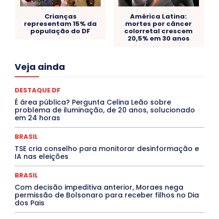
Crianças
América Latina:
representam 15% da
mortes por câncer
população do DF
colorretal crescem
20,5% em 30 anos
Acre
Alagoas
Amazonas
Bahia
BRASIL
Veja ainda
Ceará
Chikungunya
CLDF
COLUNAS
COMPORTAMENTO
CONCURSOS PÚBLICOS
Congressuanas & Esplanadumas
CONTRATO TEMPORÁRIO
DESTAQUE DF
Covid-19
Crônica Política
Crônicas
CULTURA
É área pública? Pergunta Celina Leão sobre
Cultura e Tal
DANÇA
Dengue
Denuncia
problema de iluminação, de 20 anos, solucionado
DESTAQUE BRASIL
DESTAQUE DF
DESTAQUE SAÚDE
em 24 horas
DESTAQUES
Destaques Enfermagem Unida
DESTAQUES OUTROS
DISTRITO FEDERAL
EDUCAÇÃO
BRASIL
ELEIÇÕES
EMPREGO E OPORTUNIDADES
ENTORNO
TSE cria conselho para monitorar desinformação e
Especial
Espírito Santo
ESPORTE
ESTÁGIO
IA nas eleições
EVENTOS
EXPOSIÇÃO
Featured
Febre Amarela
Febre Oropouche
FILMES
Goiás
BRASIL
INTELIGÊNCIA ARTIFICIAL
INTERNACIONAL
Jogos Online
JUDICIÁRIO
LITERATURA
Maranhão
Com decisão impeditiva anterior, Moraes nega
Marburg
Mato Grosso
Mato Grosso do Sul
permissão de Bolsonaro para receber filhos no Dia
dos Pais
MEIO AMBIENTE
Minas Gerais
MOBILIDADE
MPOX
MÚSICA
O Plantonista
Opinião
Oropouche
Pará