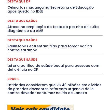
Paraíba
Paraná
Pernambuco
Piauí
POLÍTICA
DESTAQUE DF
PROCESSO SELETIVO
PUBLIEDITORIAL
Celina faz mudança na Secretaria de Educação
QUALIFICAÇÃO PROFISSIONAL
RESIDÊNCIA
após queda no IDEB
Rio de Janeiro
Rio Grande do Sul
Roraima
Santa Catarina
São Paulo
SARAMPO
SAÚDE
DESTAQUE SAÚDE
Saúde Agora
SEGURANÇA
Soltando o Verbo
Atraso na ampliação do teste do pezinho dificulta
TÁ FROID?
TEATRO
TECNOLOGIA
TIC TAC
diagnóstico da AME
Tocantins
Utilidade Pública
ZikaVirus
DESTAQUE SAÚDE
Mais
Paulistanos enfrentam filas para tomar vacina
contra sarampo
DESTAQUE SAÚDE
Lei cria política de saúde bucal para pessoas com
deficiência no DF
BRASIL
Entidades consideram que R$ 40 bilhões em dívidas
de grandes devedores reforçam urgência de lei
contra devedor contumaz no Rio de Janeiro