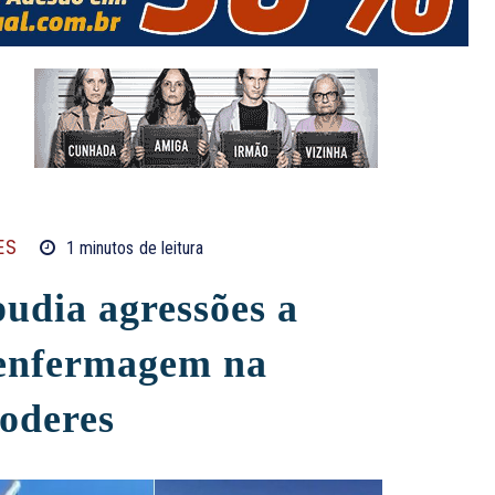
ES
1
minutos
de leitura
udia agressões a
e enfermagem na
Poderes