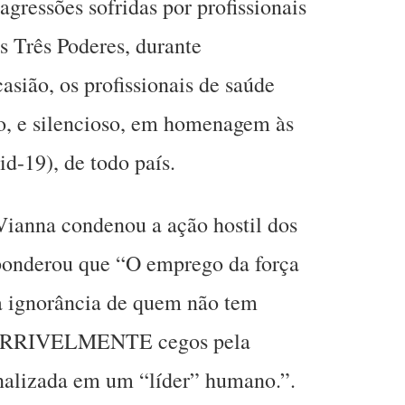
gressões sofridas por profissionais
 Três Poderes, durante
asião, os profissionais de saúde
o, e silencioso, em homenagem às
d-19), de todo país.
ianna condenou a ação hostil dos
 ponderou que “O emprego da força
a ignorância de quem não tem
 TERRIVELMENTE cegos pela
nalizada em um “líder” humano.”.