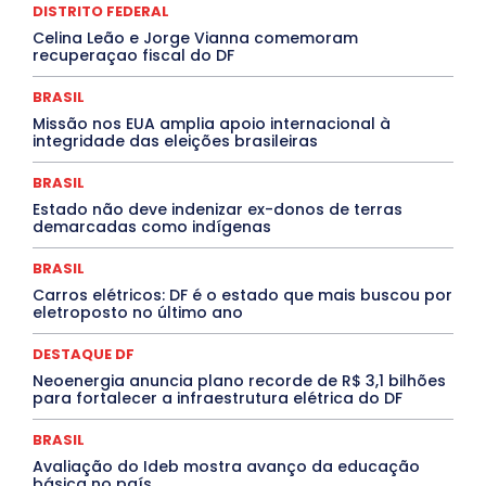
DISTRITO FEDERAL
Febre Oropouche
FILMES
Goiás
INTELIGÊNCIA ARTIFICIAL
INTERNACIONAL
Celina Leão e Jorge Vianna comemoram
Jogos Online
JUDICIÁRIO
LITERATURA
Maranhão
recuperaçao fiscal do DF
Marburg
Mato Grosso
Mato Grosso do Sul
MEIO AMBIENTE
Minas Gerais
MOBILIDADE
MPOX
BRASIL
MÚSICA
O Plantonista
Opinião
Oropouche
Pará
Missão nos EUA amplia apoio internacional à
Paraíba
Paraná
Pernambuco
Piauí
POLÍTICA
integridade das eleições brasileiras
PROCESSO SELETIVO
PUBLIEDITORIAL
QUALIFICAÇÃO PROFISSIONAL
RESIDÊNCIA
BRASIL
Rio de Janeiro
Rio Grande do Sul
Roraima
Santa Catarina
São Paulo
SARAMPO
SAÚDE
Estado não deve indenizar ex-donos de terras
demarcadas como indígenas
Saúde Agora
SEGURANÇA
Soltando o Verbo
TÁ FROID?
TEATRO
TECNOLOGIA
TIC TAC
Tocantins
Utilidade Pública
ZikaVirus
BRASIL
Carros elétricos: DF é o estado que mais buscou por
Mais
eletroposto no último ano
DESTAQUE DF
Neoenergia anuncia plano recorde de R$ 3,1 bilhões
para fortalecer a infraestrutura elétrica do DF
BRASIL
Avaliação do Ideb mostra avanço da educação
básica no país