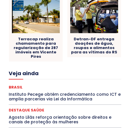
Terracap realiza
Detran-DF entrega
chamamento para
doações de água,
regularização de 287
roupas e alimentos
imóveis em Vicente
para as vítimas do RS
Pires
Acre
Alagoas
Amazonas
Bahia
BRASIL
Veja ainda
Ceará
Chikungunya
CLDF
COLUNAS
COMPORTAMENTO
CONCURSOS PÚBLICOS
Congressuanas & Esplanadumas
CONTRATO TEMPORÁRIO
BRASIL
Covid-19
Crônica Política
Crônicas
CULTURA
Instituto Pecege obtém credenciamento como ICT e
Cultura e Tal
DANÇA
Dengue
Denuncia
amplia parcerias via Lei da Informática
DESTAQUE BRASIL
DESTAQUE DF
DESTAQUE SAÚDE
DESTAQUES
Destaques Enfermagem Unida
DESTAQUE SAÚDE
DESTAQUES OUTROS
DISTRITO FEDERAL
EDUCAÇÃO
Agosto Lilás reforça orientação sobre direitos e
ELEIÇÕES
EMPREGO E OPORTUNIDADES
ENTORNO
canais de proteção às mulheres
Especial
Espírito Santo
ESPORTE
ESTÁGIO
EVENTOS
EXPOSIÇÃO
Featured
Febre Amarela