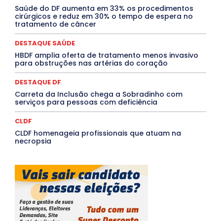
Rio de Janeiro
Rio Grande do Sul
Roraima
Saúde do DF aumenta em 33% os procedimentos
Santa Catarina
São Paulo
SARAMPO
SAÚDE
cirúrgicos e reduz em 30% o tempo de espera no
tratamento de câncer
Saúde Agora
SEGURANÇA
Soltando o Verbo
TÁ FROID?
TEATRO
TECNOLOGIA
TIC TAC
Tocantins
Utilidade Pública
ZikaVirus
DESTAQUE SAÚDE
HBDF amplia oferta de tratamento menos invasivo
Mais
para obstruções nas artérias do coração
DESTAQUE DF
Carreta da Inclusão chega a Sobradinho com
serviços para pessoas com deficiência
CLDF
CLDF homenageia profissionais que atuam na
necropsia