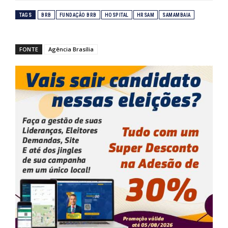
TAGS
BRB
FUNDAÇÃO BRB
HOSPITAL
HRSAM
SAMAMBAIA
FONTE
Agência Brasília