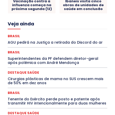
Vacinação contra a
Ibaneis visita cinco
influenza começa na
obras de unidades de
próxima segunda (12)
saúde em conclusão
Acre
Alagoas
Amazonas
Bahia
BRASIL
Veja ainda
Ceará
Chikungunya
CLDF
COLUNAS
COMPORTAMENTO
CONCURSOS PÚBLICOS
Congressuanas & Esplanadumas
CONTRATO TEMPORÁRIO
BRASIL
Covid-19
Crônica Política
Crônicas
CULTURA
AGU pedirá na Justiça a retirada do Discord do ar
Cultura e Tal
DANÇA
Dengue
Denuncia
DESTAQUE BRASIL
DESTAQUE DF
DESTAQUE SAÚDE
BRASIL
DESTAQUES
Destaques Enfermagem Unida
Superintendentes da PF defendem diretor-geral
DESTAQUES OUTROS
DISTRITO FEDERAL
EDUCAÇÃO
após polêmica com André Mendonça
ELEIÇÕES
EMPREGO E OPORTUNIDADES
ENTORNO
Especial
Espírito Santo
ESPORTE
ESTÁGIO
EVENTOS
EXPOSIÇÃO
Featured
Febre Amarela
DESTAQUE SAÚDE
Febre Oropouche
FILMES
Goiás
Cirurgias plásticas de mama no SUS crescem mais
INTELIGÊNCIA ARTIFICIAL
INTERNACIONAL
de 50% em dez anos
Jogos Online
JUDICIÁRIO
LITERATURA
Maranhão
Marburg
Mato Grosso
Mato Grosso do Sul
BRASIL
MEIO AMBIENTE
Minas Gerais
MOBILIDADE
MPOX
Tenente do Exército perde posto e patente após
MÚSICA
O Plantonista
Opinião
Oropouche
Pará
transmitir HIV intencionalmente para duas mulheres
Paraíba
Paraná
Pernambuco
Piauí
POLÍTICA
PROCESSO SELETIVO
PUBLIEDITORIAL
DESTAQUE SAÚDE
QUALIFICAÇÃO PROFISSIONAL
RESIDÊNCIA