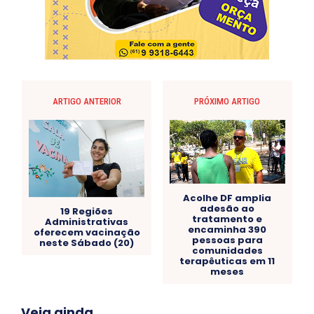
ARTIGO ANTERIOR
PRÓXIMO ARTIGO
Acolhe DF amplia
adesão ao
19 Regiões
tratamento e
Administrativas
encaminha 390
oferecem vacinação
pessoas para
neste Sábado (20)
comunidades
terapêuticas em 11
meses
Acre
Alagoas
Amazonas
Bahia
BRASIL
Veja ainda