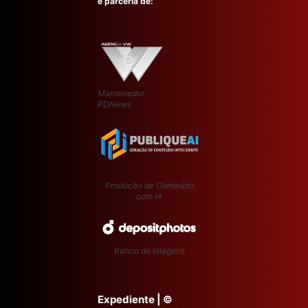
e parceria de:
Mantenedor
PDNews
Produção de Conteúdo
com IA
Banco de Imagens
Expediente
| ©