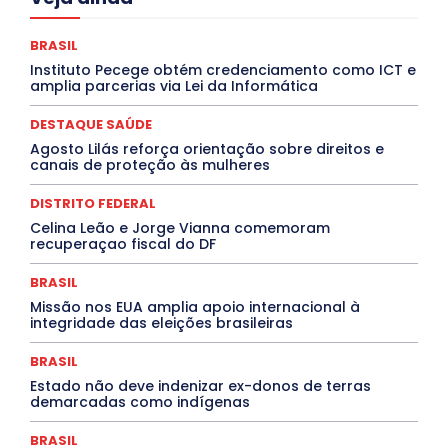
Ceará
Chikungunya
CLDF
COLUNAS
COMPORTAMENTO
CONCURSOS PÚBLICOS
Congressuanas & Esplanadumas
BRASIL
CONTRATO TEMPORÁRIO
Covid-19
Instituto Pecege obtém credenciamento como ICT e
Crônica Política
Crônicas
CULTURA
amplia parcerias via Lei da Informática
Cultura e Tal
DANÇA
Dengue
Denuncia
DESTAQUE BRASIL
DESTAQUE DF
DESTAQUE SAÚDE
DESTAQUE SAÚDE
DESTAQUES
Agosto Lilás reforça orientação sobre direitos e
Destaques Enfermagem Unida
DESTAQUES OUTROS
canais de proteção às mulheres
DISTRITO FEDERAL
EDUCAÇÃO
ELEIÇÕES
EMPREGO E OPORTUNIDADES
ENTORNO
Especial
DISTRITO FEDERAL
Espírito Santo
ESPORTE
ESTÁGIO
EVENTOS
EXPOSIÇÃO
Featured
Febre Amarela
Celina Leão e Jorge Vianna comemoram
Febre Oropouche
FILMES
Goiás
recuperaçao fiscal do DF
INTELIGÊNCIA ARTIFICIAL
INTERNACIONAL
Jogos Online
JUDICIÁRIO
LITERATURA
BRASIL
Maranhão
Marburg
Mato Grosso
Missão nos EUA amplia apoio internacional à
Mato Grosso do Sul
MEIO AMBIENTE
Minas Gerais
integridade das eleições brasileiras
MOBILIDADE
MPOX
MÚSICA
O Plantonista
Opinião
Oropouche
Pará
Paraíba
Paraná
BRASIL
Pernambuco
Piauí
POLÍTICA
PROCESSO SELETIVO
PUBLIEDITORIAL
Estado não deve indenizar ex-donos de terras
demarcadas como indígenas
QUALIFICAÇÃO PROFISSIONAL
RESIDÊNCIA
Rio de Janeiro
Rio Grande do Sul
Roraima
Santa Catarina
São Paulo
SARAMPO
SAÚDE
BRASIL