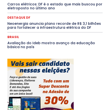
Saúde Agora
SEGURANÇA
Soltando o Verbo
Carros elétricos: DF é o estado que mais buscou por
TÁ FROID?
TEATRO
TECNOLOGIA
TIC TAC
eletroposto no último ano
Tocantins
Utilidade Pública
ZikaVirus
DESTAQUE DF
Mais
Neoenergia anuncia plano recorde de R$ 3,1 bilhões
para fortalecer a infraestrutura elétrica do DF
BRASIL
Avaliação do Ideb mostra avanço da educação
básica no país