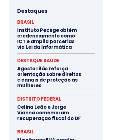
Destaques
BRASIL
Instituto Pecege obtém
credenciamento como
ICT e amplia parcerias
via Lei da Informática
DESTAQUE SAÚDE
Agosto Lilás reforça
orientação sobre direitos
e canais de proteção às
mulheres
DISTRITO FEDERAL
Celina Leão e Jorge
Vianna comemoram
recuperaçao fiscal do DF
BRASIL
Missão nos EUA amplia