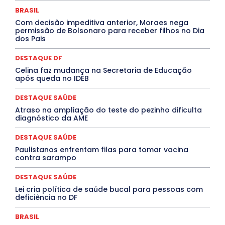
Febre Oropouche
FILMES
Goiás
BRASIL
INTELIGÊNCIA ARTIFICIAL
INTERNACIONAL
Jogos Online
JUDICIÁRIO
LITERATURA
Maranhão
Com decisão impeditiva anterior, Moraes nega
Marburg
Mato Grosso
Mato Grosso do Sul
permissão de Bolsonaro para receber filhos no Dia
dos Pais
MEIO AMBIENTE
Minas Gerais
MOBILIDADE
MPOX
MÚSICA
O Plantonista
Opinião
Oropouche
Pará
Paraíba
Paraná
Pernambuco
Piauí
POLÍTICA
DESTAQUE DF
PROCESSO SELETIVO
PUBLIEDITORIAL
Celina faz mudança na Secretaria de Educação
QUALIFICAÇÃO PROFISSIONAL
RESIDÊNCIA
após queda no IDEB
Rio de Janeiro
Rio Grande do Sul
Roraima
Santa Catarina
São Paulo
SARAMPO
SAÚDE
DESTAQUE SAÚDE
Saúde Agora
SEGURANÇA
Soltando o Verbo
Atraso na ampliação do teste do pezinho dificulta
TÁ FROID?
TEATRO
TECNOLOGIA
TIC TAC
diagnóstico da AME
Tocantins
Utilidade Pública
ZikaVirus
DESTAQUE SAÚDE
Mais
Paulistanos enfrentam filas para tomar vacina
contra sarampo
DESTAQUE SAÚDE
Lei cria política de saúde bucal para pessoas com
deficiência no DF
BRASIL