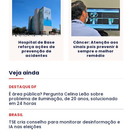
Hospital de Base
Câncer: Atenção aos
reforça ações de
sinais pois prevenir é
prevenção de
sempre o melhor
acidentes
remédio
Acre
Alagoas
Amazonas
Bahia
BRASIL
Veja ainda
Ceará
Chikungunya
CLDF
COLUNAS
COMPORTAMENTO
CONCURSOS PÚBLICOS
Congressuanas & Esplanadumas
CONTRATO TEMPORÁRIO
DESTAQUE DF
Covid-19
Crônica Política
Crônicas
CULTURA
É área pública? Pergunta Celina Leão sobre
Cultura e Tal
DANÇA
Dengue
Denuncia
problema de iluminação, de 20 anos, solucionado
DESTAQUE BRASIL
DESTAQUE DF
DESTAQUE SAÚDE
em 24 horas
DESTAQUES
Destaques Enfermagem Unida
DESTAQUES OUTROS
DISTRITO FEDERAL
EDUCAÇÃO
BRASIL
ELEIÇÕES
EMPREGO E OPORTUNIDADES
ENTORNO
TSE cria conselho para monitorar desinformação e
Especial
Espírito Santo
ESPORTE
ESTÁGIO
IA nas eleições
EVENTOS
EXPOSIÇÃO
Featured
Febre Amarela