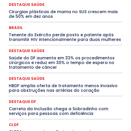
EVENTOS
EXPOSIÇÃO
Featured
Febre Amarela
DESTAQUE SAÚDE
Febre Oropouche
FILMES
Goiás
Cirurgias plásticas de mama no SUS crescem mais
INTELIGÊNCIA ARTIFICIAL
INTERNACIONAL
de 50% em dez anos
Jogos Online
JUDICIÁRIO
LITERATURA
Maranhão
Marburg
Mato Grosso
Mato Grosso do Sul
BRASIL
MEIO AMBIENTE
Minas Gerais
MOBILIDADE
MPOX
Tenente do Exército perde posto e patente após
MÚSICA
O Plantonista
Opinião
Oropouche
Pará
transmitir HIV intencionalmente para duas mulheres
Paraíba
Paraná
Pernambuco
Piauí
POLÍTICA
PROCESSO SELETIVO
PUBLIEDITORIAL
DESTAQUE SAÚDE
QUALIFICAÇÃO PROFISSIONAL
RESIDÊNCIA
Rio de Janeiro
Rio Grande do Sul
Roraima
Saúde do DF aumenta em 33% os procedimentos
Santa Catarina
São Paulo
SARAMPO
SAÚDE
cirúrgicos e reduz em 30% o tempo de espera no
tratamento de câncer
Saúde Agora
SEGURANÇA
Soltando o Verbo
TÁ FROID?
TEATRO
TECNOLOGIA
TIC TAC
Tocantins
Utilidade Pública
ZikaVirus
DESTAQUE SAÚDE
HBDF amplia oferta de tratamento menos invasivo
Mais
para obstruções nas artérias do coração
DESTAQUE DF
Carreta da Inclusão chega a Sobradinho com
serviços para pessoas com deficiência
CLDF