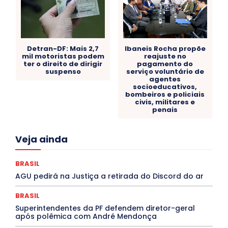
Detran-DF: Mais 2,7
Ibaneis Rocha propõe
mil motoristas podem
reajuste no
ter o direito de dirigir
pagamento do
suspenso
serviço voluntário de
agentes
socioeducativos,
bombeiros e policiais
civis, militares e
penais
Acre
Alagoas
Amazonas
Bahia
BRASIL
Veja ainda
Ceará
Chikungunya
CLDF
COLUNAS
COMPORTAMENTO
CONCURSOS PÚBLICOS
Congressuanas & Esplanadumas
CONTRATO TEMPORÁRIO
BRASIL
Covid-19
Crônica Política
Crônicas
CULTURA
AGU pedirá na Justiça a retirada do Discord do ar
Cultura e Tal
DANÇA
Dengue
Denuncia
DESTAQUE BRASIL
DESTAQUE DF
DESTAQUE SAÚDE
BRASIL
DESTAQUES
Destaques Enfermagem Unida
Superintendentes da PF defendem diretor-geral
DESTAQUES OUTROS
DISTRITO FEDERAL
EDUCAÇÃO
após polêmica com André Mendonça
ELEIÇÕES
EMPREGO E OPORTUNIDADES
ENTORNO
Especial
Espírito Santo
ESPORTE
ESTÁGIO