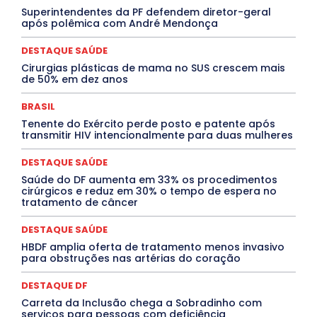
Superintendentes da PF defendem diretor-geral
DESTAQUES OUTROS
DISTRITO FEDERAL
EDUCAÇÃO
após polêmica com André Mendonça
ELEIÇÕES
EMPREGO E OPORTUNIDADES
ENTORNO
Especial
Espírito Santo
ESPORTE
ESTÁGIO
EVENTOS
EXPOSIÇÃO
Featured
Febre Amarela
DESTAQUE SAÚDE
Febre Oropouche
FILMES
Goiás
Cirurgias plásticas de mama no SUS crescem mais
INTELIGÊNCIA ARTIFICIAL
INTERNACIONAL
de 50% em dez anos
Jogos Online
JUDICIÁRIO
LITERATURA
Maranhão
Marburg
Mato Grosso
Mato Grosso do Sul
BRASIL
MEIO AMBIENTE
Minas Gerais
MOBILIDADE
MPOX
Tenente do Exército perde posto e patente após
MÚSICA
O Plantonista
Opinião
Oropouche
Pará
transmitir HIV intencionalmente para duas mulheres
Paraíba
Paraná
Pernambuco
Piauí
POLÍTICA
PROCESSO SELETIVO
PUBLIEDITORIAL
DESTAQUE SAÚDE
QUALIFICAÇÃO PROFISSIONAL
RESIDÊNCIA
Rio de Janeiro
Rio Grande do Sul
Roraima
Saúde do DF aumenta em 33% os procedimentos
Santa Catarina
São Paulo
SARAMPO
SAÚDE
cirúrgicos e reduz em 30% o tempo de espera no
tratamento de câncer
Saúde Agora
SEGURANÇA
Soltando o Verbo
TÁ FROID?
TEATRO
TECNOLOGIA
TIC TAC
Tocantins
Utilidade Pública
ZikaVirus
DESTAQUE SAÚDE
HBDF amplia oferta de tratamento menos invasivo
Mais
para obstruções nas artérias do coração
DESTAQUE DF
Carreta da Inclusão chega a Sobradinho com
serviços para pessoas com deficiência