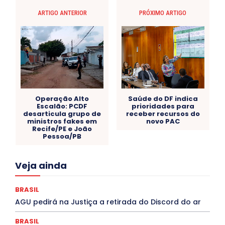
ARTIGO ANTERIOR
PRÓXIMO ARTIGO
Operação Alto
Saúde do DF indica
Escalão: PCDF
prioridades para
desarticula grupo de
receber recursos do
ministros fakes em
novo PAC
Recife/PE e João
Pessoa/PB
Acre
Alagoas
Amazonas
Bahia
BRASIL
Veja ainda
Ceará
Chikungunya
CLDF
COLUNAS
COMPORTAMENTO
CONCURSOS PÚBLICOS
Congressuanas & Esplanadumas
CONTRATO TEMPORÁRIO
BRASIL
Covid-19
Crônica Política
Crônicas
CULTURA
AGU pedirá na Justiça a retirada do Discord do ar
Cultura e Tal
DANÇA
Dengue
Denuncia
DESTAQUE BRASIL
DESTAQUE DF
DESTAQUE SAÚDE
BRASIL
DESTAQUES
Destaques Enfermagem Unida