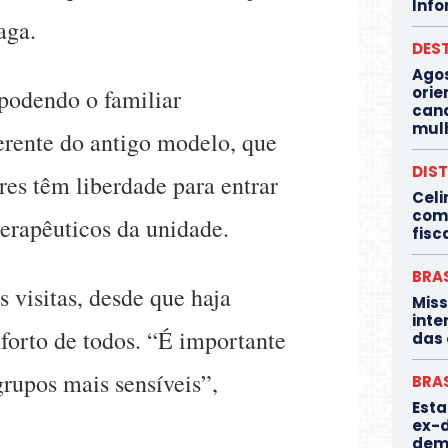
Info
aga.
DES
Agos
orie
podendo o familiar
cana
mul
erente do antigo modelo, que
DIST
res têm liberdade para entrar
Celi
com
terapêuticos da unidade.
fisc
BRAS
visitas, desde que haja
Miss
inte
forto de todos. “É importante
das 
rupos mais sensíveis”,
BRAS
Esta
ex-d
dem