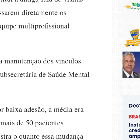
ssarem diretamente os
uipe multiprofissional
 a manutenção dos vínculos
subsecretária de Saúde Mental
Des
or baixa adesão, a média era
BRAS
 mais de 50 pacientes
Inst
cre
ostra o quanto essa mudança
ampl