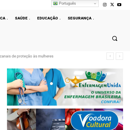
Português
ICA
SAÚDE
EDUCAÇÃO
SEGURANÇA
çao fiscal do DF