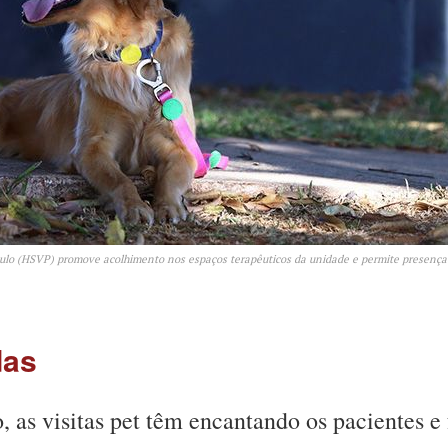
aulo (HSVP) promove acolhimento nos espaços terapêuticos da unidade e permite presença
das
 as visitas pet têm encantando os pacientes e 