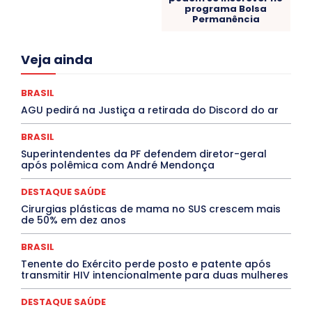
programa Bolsa
Permanência
Acre
Alagoas
Amazonas
Bahia
BRASIL
Veja ainda
Ceará
Chikungunya
CLDF
COLUNAS
COMPORTAMENTO
CONCURSOS PÚBLICOS
Congressuanas & Esplanadumas
CONTRATO TEMPORÁRIO
BRASIL
Covid-19
Crônica Política
Crônicas
CULTURA
AGU pedirá na Justiça a retirada do Discord do ar
Cultura e Tal
DANÇA
Dengue
Denuncia
DESTAQUE BRASIL
DESTAQUE DF
DESTAQUE SAÚDE
BRASIL
DESTAQUES
Destaques Enfermagem Unida
Superintendentes da PF defendem diretor-geral
DESTAQUES OUTROS
DISTRITO FEDERAL
EDUCAÇÃO
após polêmica com André Mendonça
ELEIÇÕES
EMPREGO E OPORTUNIDADES
ENTORNO
Especial
Espírito Santo
ESPORTE
ESTÁGIO
EVENTOS
EXPOSIÇÃO
Featured
Febre Amarela
DESTAQUE SAÚDE
Febre Oropouche
FILMES
Goiás
Cirurgias plásticas de mama no SUS crescem mais
INTELIGÊNCIA ARTIFICIAL
INTERNACIONAL
de 50% em dez anos
Jogos Online
JUDICIÁRIO
LITERATURA
Maranhão
Marburg
Mato Grosso
Mato Grosso do Sul
BRASIL
MEIO AMBIENTE
Minas Gerais
MOBILIDADE
MPOX
Tenente do Exército perde posto e patente após
MÚSICA
O Plantonista
Opinião
Oropouche
Pará
transmitir HIV intencionalmente para duas mulheres
Paraíba
Paraná
Pernambuco
Piauí
POLÍTICA
PROCESSO SELETIVO
PUBLIEDITORIAL
DESTAQUE SAÚDE
QUALIFICAÇÃO PROFISSIONAL
RESIDÊNCIA