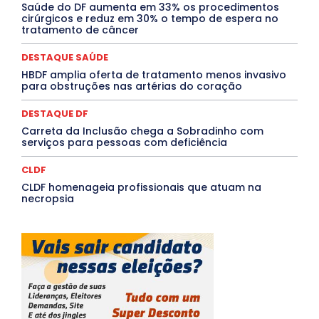
Rio de Janeiro
Rio Grande do Sul
Roraima
Saúde do DF aumenta em 33% os procedimentos
Santa Catarina
São Paulo
SARAMPO
SAÚDE
cirúrgicos e reduz em 30% o tempo de espera no
tratamento de câncer
Saúde Agora
SEGURANÇA
Soltando o Verbo
TÁ FROID?
TEATRO
TECNOLOGIA
TIC TAC
Tocantins
Utilidade Pública
ZikaVirus
DESTAQUE SAÚDE
HBDF amplia oferta de tratamento menos invasivo
Mais
para obstruções nas artérias do coração
DESTAQUE DF
Carreta da Inclusão chega a Sobradinho com
serviços para pessoas com deficiência
CLDF
CLDF homenageia profissionais que atuam na
necropsia