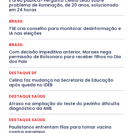
É área pública? Pergunta Celina Leão sobre
Cultura e Tal
DANÇA
Dengue
Denuncia
problema de iluminação, de 20 anos, solucionado
DESTAQUE BRASIL
DESTAQUE DF
DESTAQUE SAÚDE
em 24 horas
DESTAQUES
Destaques Enfermagem Unida
DESTAQUES OUTROS
DISTRITO FEDERAL
EDUCAÇÃO
BRASIL
ELEIÇÕES
EMPREGO E OPORTUNIDADES
ENTORNO
TSE cria conselho para monitorar desinformação e
Especial
Espírito Santo
ESPORTE
ESTÁGIO
IA nas eleições
EVENTOS
EXPOSIÇÃO
Featured
Febre Amarela
Febre Oropouche
FILMES
Goiás
BRASIL
INTELIGÊNCIA ARTIFICIAL
INTERNACIONAL
Jogos Online
JUDICIÁRIO
LITERATURA
Maranhão
Com decisão impeditiva anterior, Moraes nega
Marburg
Mato Grosso
Mato Grosso do Sul
permissão de Bolsonaro para receber filhos no Dia
dos Pais
MEIO AMBIENTE
Minas Gerais
MOBILIDADE
MPOX
MÚSICA
O Plantonista
Opinião
Oropouche
Pará
Paraíba
Paraná
Pernambuco
Piauí
POLÍTICA
DESTAQUE DF
PROCESSO SELETIVO
PUBLIEDITORIAL
Celina faz mudança na Secretaria de Educação
QUALIFICAÇÃO PROFISSIONAL
RESIDÊNCIA
após queda no IDEB
Rio de Janeiro
Rio Grande do Sul
Roraima
Santa Catarina
São Paulo
SARAMPO
SAÚDE
DESTAQUE SAÚDE
Saúde Agora
SEGURANÇA
Soltando o Verbo
Atraso na ampliação do teste do pezinho dificulta
TÁ FROID?
TEATRO
TECNOLOGIA
TIC TAC
diagnóstico da AME
Tocantins
Utilidade Pública
ZikaVirus
DESTAQUE SAÚDE
Mais
Paulistanos enfrentam filas para tomar vacina
contra sarampo