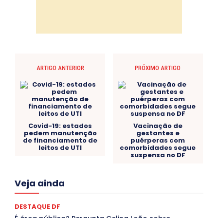
ARTIGO ANTERIOR
PRÓXIMO ARTIGO
Covid-19: estados
Vacinação de
pedem manutenção
gestantes e
de financiamento de
puérperas com
leitos de UTI
comorbidades segue
suspensa no DF
Acre
Alagoas
Amazonas
Bahia
BRASIL
Veja ainda
Ceará
Chikungunya
CLDF
COLUNAS
COMPORTAMENTO
CONCURSOS PÚBLICOS
Congressuanas & Esplanadumas
CONTRATO TEMPORÁRIO
DESTAQUE DF
Covid-19
Crônica Política
Crônicas
CULTURA