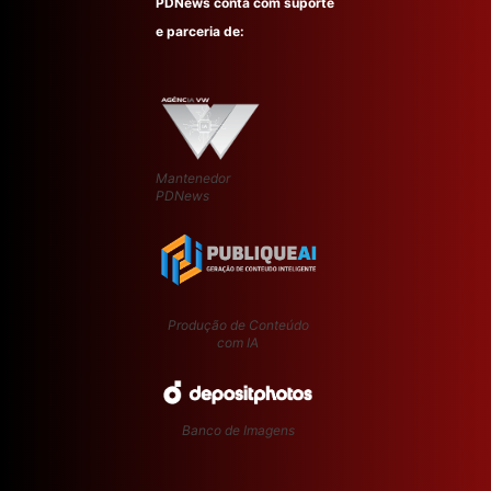
PDNews conta com suporte
e parceria de:
Mantenedor
PDNews
Produção de Conteúdo
com IA
Banco de Imagens