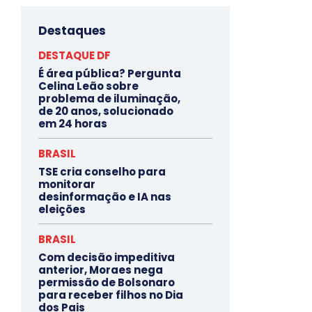
Destaques
DESTAQUE DF
É área pública? Pergunta
Celina Leão sobre
problema de iluminação,
de 20 anos, solucionado
em 24 horas
BRASIL
TSE cria conselho para
monitorar
desinformação e IA nas
eleições
BRASIL
Com decisão impeditiva
anterior, Moraes nega
permissão de Bolsonaro
para receber filhos no Dia
dos Pais