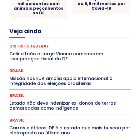
mil acidentes com
de 9,5 mil mortes por
animais peçonhentos
Covid-19
no DF
Acre
Alagoas
Amazonas
Bahia
BRASIL
Veja ainda
Ceará
Chikungunya
CLDF
COLUNAS
COMPORTAMENTO
CONCURSOS PÚBLICOS
Congressuanas & Esplanadumas
CONTRATO TEMPORÁRIO
DISTRITO FEDERAL
Covid-19
Crônica Política
Crônicas
CULTURA
Celina Leão e Jorge Vianna comemoram
Cultura e Tal
DANÇA
Dengue
Denuncia
recuperaçao fiscal do DF
DESTAQUE BRASIL
DESTAQUE DF
DESTAQUE SAÚDE
DESTAQUES
Destaques Enfermagem Unida
BRASIL
DESTAQUES OUTROS
DISTRITO FEDERAL
EDUCAÇÃO
Missão nos EUA amplia apoio internacional à
ELEIÇÕES
EMPREGO E OPORTUNIDADES
ENTORNO
integridade das eleições brasileiras
Especial
Espírito Santo
ESPORTE
ESTÁGIO
EVENTOS
EXPOSIÇÃO
Featured
Febre Amarela
BRASIL
Febre Oropouche
FILMES
Goiás
INTELIGÊNCIA ARTIFICIAL
INTERNACIONAL
Estado não deve indenizar ex-donos de terras
Jogos Online
JUDICIÁRIO
LITERATURA
Maranhão
demarcadas como indígenas
Marburg
Mato Grosso
Mato Grosso do Sul
MEIO AMBIENTE
Minas Gerais
MOBILIDADE
MPOX
BRASIL
MÚSICA
O Plantonista
Opinião
Oropouche
Pará
Carros elétricos: DF é o estado que mais buscou por
Paraíba
Paraná
Pernambuco
Piauí
POLÍTICA
eletroposto no último ano
PROCESSO SELETIVO
PUBLIEDITORIAL