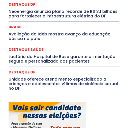
QUALIFICAÇÃO PROFISSIONAL
RESIDÊNCIA
DESTAQUE DF
Rio de Janeiro
Rio Grande do Sul
Roraima
Santa Catarina
São Paulo
SARAMPO
SAÚDE
Neoenergia anuncia plano recorde de R$ 3,1 bilhões
para fortalecer a infraestrutura elétrica do DF
Saúde Agora
SEGURANÇA
Soltando o Verbo
TÁ FROID?
TEATRO
TECNOLOGIA
TIC TAC
Tocantins
Utilidade Pública
ZikaVirus
BRASIL
Avaliação do Ideb mostra avanço da educação
Mais
básica no país
DESTAQUE SAÚDE
Lactário do Hospital de Base garante alimentação
segura e personalizada aos pacientes
DESTAQUE DF
Unidade oferece atendimento especializado a
crianças e adolescentes vítimas de violência sexual
no DF