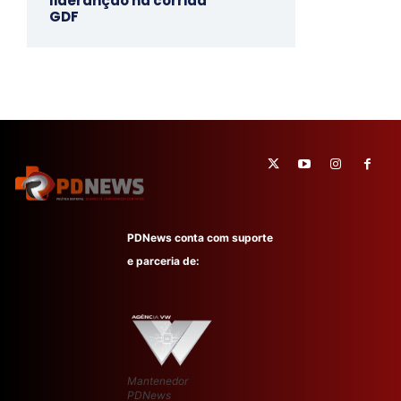
lideranção na corrida
GDF
PDNews conta com suporte
e parceria de:
Mantenedor
PDNews