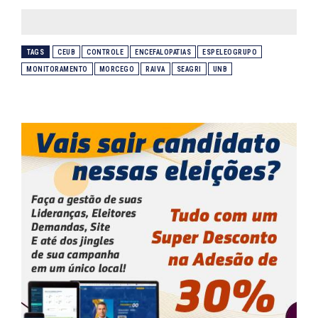
TAGS
CEUB
CONTROLE
ENCEFALOPATIAS
ESPELEOGRUPO
MONITORAMENTO
MORCEGO
RAIVA
SEAGRI
UNB