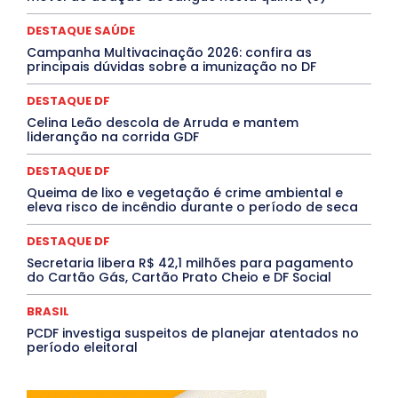
MEIO AMBIENTE
Minas Gerais
MOBILIDADE
MPOX
MÚSICA
O Plantonista
Opinião
Oropouche
Pará
DESTAQUE SAÚDE
Paraíba
Paraná
Pernambuco
Piauí
POLÍTICA
Campanha Multivacinação 2026: confira as
PROCESSO SELETIVO
PUBLIEDITORIAL
principais dúvidas sobre a imunização no DF
QUALIFICAÇÃO PROFISSIONAL
RESIDÊNCIA
Rio de Janeiro
Rio Grande do Sul
Roraima
DESTAQUE DF
Santa Catarina
São Paulo
SARAMPO
SAÚDE
Celina Leão descola de Arruda e mantem
Saúde Agora
SEGURANÇA
Soltando o Verbo
lideranção na corrida GDF
TÁ FROID?
TEATRO
TECNOLOGIA
TIC TAC
Tocantins
Utilidade Pública
ZikaVirus
DESTAQUE DF
Mais
Queima de lixo e vegetação é crime ambiental e
eleva risco de incêndio durante o período de seca
DESTAQUE DF
Secretaria libera R$ 42,1 milhões para pagamento
do Cartão Gás, Cartão Prato Cheio e DF Social
BRASIL
PCDF investiga suspeitos de planejar atentados no
período eleitoral