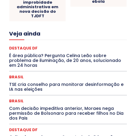
ebola
improbidade
administrativa em
nova decisão do
TJDFT
Acre
Alagoas
Amazonas
Bahia
BRASIL
Veja ainda
Ceará
Chikungunya
CLDF
COLUNAS
COMPORTAMENTO
CONCURSOS PÚBLICOS
Congressuanas & Esplanadumas
DESTAQUE DF
CONTRATO TEMPORÁRIO
Covid-19
É área pública? Pergunta Celina Leão sobre
Crônica Política
Crônicas
CULTURA
problema de iluminação, de 20 anos, solucionado
Cultura e Tal
DANÇA
Dengue
Denuncia
em 24 horas
DESTAQUE BRASIL
DESTAQUE DF
DESTAQUE SAÚDE
DESTAQUES
BRASIL
Destaques Enfermagem Unida
DESTAQUES OUTROS
TSE cria conselho para monitorar desinformação e
DISTRITO FEDERAL
EDUCAÇÃO
ELEIÇÕES
IA nas eleições
EMPREGO E OPORTUNIDADES
ENTORNO
Especial
Espírito Santo
ESPORTE
ESTÁGIO
EVENTOS
BRASIL
EXPOSIÇÃO
Featured
Febre Amarela
Febre Oropouche
FILMES
Goiás
Com decisão impeditiva anterior, Moraes nega
INTELIGÊNCIA ARTIFICIAL
INTERNACIONAL
permissão de Bolsonaro para receber filhos no Dia
dos Pais
Jogos Online
JUDICIÁRIO
LITERATURA
Maranhão
Marburg
Mato Grosso
Mato Grosso do Sul
MEIO AMBIENTE
Minas Gerais
DESTAQUE DF
MOBILIDADE
MPOX
MÚSICA
O Plantonista