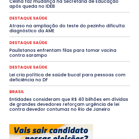
Celina faz mudança na Secretaria de Educação
Opinião
Oropouche
Pará
Paraíba
Paraná
após queda no IDEB
Pernambuco
Piauí
POLÍTICA
PROCESSO SELETIVO
PUBLIEDITORIAL
DESTAQUE SAÚDE
QUALIFICAÇÃO PROFISSIONAL
RESIDÊNCIA
Atraso na ampliação do teste do pezinho dificulta
Rio de Janeiro
Rio Grande do Sul
Roraima
diagnóstico da AME
Santa Catarina
São Paulo
SARAMPO
SAÚDE
Saúde Agora
SEGURANÇA
Soltando o Verbo
DESTAQUE SAÚDE
TÁ FROID?
TEATRO
TECNOLOGIA
TIC TAC
Tocantins
Utilidade Pública
ZikaVirus
Paulistanos enfrentam filas para tomar vacina
contra sarampo
Mais
DESTAQUE SAÚDE
Lei cria política de saúde bucal para pessoas com
deficiência no DF
BRASIL
Entidades consideram que R$ 40 bilhões em dívidas
de grandes devedores reforçam urgência de lei
contra devedor contumaz no Rio de Janeiro