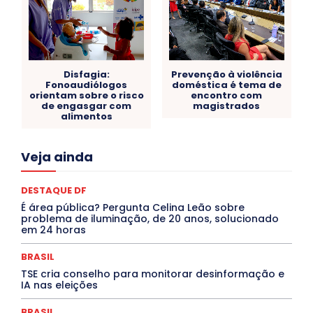
Disfagia:
Prevenção à violência
Fonoaudiólogos
doméstica é tema de
orientam sobre o risco
encontro com
de engasgar com
magistrados
alimentos
Acre
Alagoas
Amazonas
Bahia
BRASIL
Veja ainda
Ceará
Chikungunya
CLDF
COLUNAS
COMPORTAMENTO
CONCURSOS PÚBLICOS
Congressuanas & Esplanadumas
CONTRATO TEMPORÁRIO
DESTAQUE DF
Covid-19
Crônica Política
Crônicas
CULTURA
É área pública? Pergunta Celina Leão sobre
Cultura e Tal
DANÇA
Dengue
Denuncia
problema de iluminação, de 20 anos, solucionado
DESTAQUE BRASIL
DESTAQUE DF
DESTAQUE SAÚDE
em 24 horas
DESTAQUES
Destaques Enfermagem Unida
DESTAQUES OUTROS
DISTRITO FEDERAL
EDUCAÇÃO
BRASIL
ELEIÇÕES
EMPREGO E OPORTUNIDADES
ENTORNO
TSE cria conselho para monitorar desinformação e
Especial
Espírito Santo
ESPORTE
ESTÁGIO
IA nas eleições
EVENTOS
EXPOSIÇÃO
Featured
Febre Amarela
Febre Oropouche
FILMES
Goiás
BRASIL