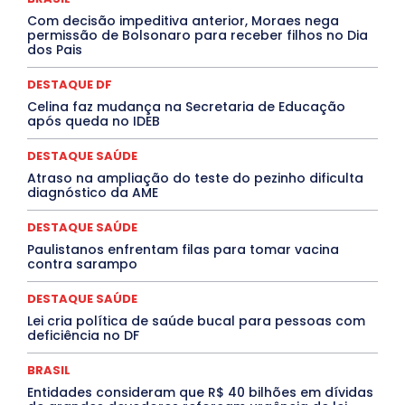
INTELIGÊNCIA ARTIFICIAL
INTERNACIONAL
Jogos Online
JUDICIÁRIO
LITERATURA
Maranhão
Com decisão impeditiva anterior, Moraes nega
Marburg
Mato Grosso
Mato Grosso do Sul
permissão de Bolsonaro para receber filhos no Dia
dos Pais
MEIO AMBIENTE
Minas Gerais
MOBILIDADE
MPOX
MÚSICA
O Plantonista
Opinião
Oropouche
Pará
Paraíba
Paraná
Pernambuco
Piauí
POLÍTICA
DESTAQUE DF
PROCESSO SELETIVO
PUBLIEDITORIAL
Celina faz mudança na Secretaria de Educação
QUALIFICAÇÃO PROFISSIONAL
RESIDÊNCIA
após queda no IDEB
Rio de Janeiro
Rio Grande do Sul
Roraima
Santa Catarina
São Paulo
SARAMPO
SAÚDE
DESTAQUE SAÚDE
Saúde Agora
SEGURANÇA
Soltando o Verbo
Atraso na ampliação do teste do pezinho dificulta
TÁ FROID?
TEATRO
TECNOLOGIA
TIC TAC
diagnóstico da AME
Tocantins
Utilidade Pública
ZikaVirus
DESTAQUE SAÚDE
Mais
Paulistanos enfrentam filas para tomar vacina
contra sarampo
DESTAQUE SAÚDE
Lei cria política de saúde bucal para pessoas com
deficiência no DF
BRASIL
Entidades consideram que R$ 40 bilhões em dívidas