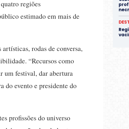
 quatro regiões
prof
nec
 público estimado em mais de
DES
Regi
vaci
artísticas, rodas de conversa,
sibilidade. “Recursos como
 um festival, dar abertura
ra do evento e presidente do
tes profissões do universo