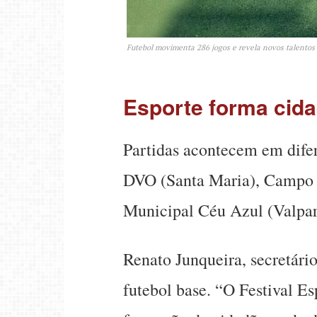
Futebol movimenta 286 jogos e revela novos talentos
Esporte forma cid
Partidas acontecem em dife
DVO (Santa Maria), Campo G
Municipal Céu Azul (Valpar
Renato Junqueira, secretári
futebol base. “O Festival 