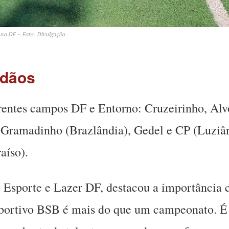
 no DF – Foto: Divulgação
adãos
rentes campos DF e Entorno: Cruzeirinho, Al
ramadinho (Brazlândia), Gedel e CP (Luziâni
aíso).
o Esporte e Lazer DF, destacou a importância
Esportivo BSB é mais do que um campeonato. É