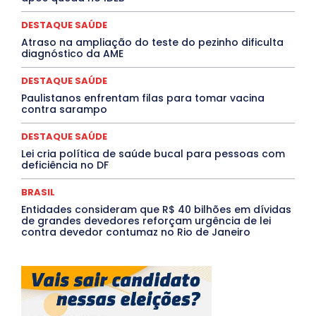
Rio de Janeiro
Rio Grande do Sul
Roraima
Santa Catarina
São Paulo
SARAMPO
SAÚDE
DESTAQUE SAÚDE
Saúde Agora
SEGURANÇA
Soltando o Verbo
Atraso na ampliação do teste do pezinho dificulta
TÁ FROID?
TEATRO
TECNOLOGIA
TIC TAC
diagnóstico da AME
Tocantins
Utilidade Pública
ZikaVirus
DESTAQUE SAÚDE
Mais
Paulistanos enfrentam filas para tomar vacina
contra sarampo
DESTAQUE SAÚDE
Lei cria política de saúde bucal para pessoas com
deficiência no DF
BRASIL
Entidades consideram que R$ 40 bilhões em dívidas
de grandes devedores reforçam urgência de lei
contra devedor contumaz no Rio de Janeiro