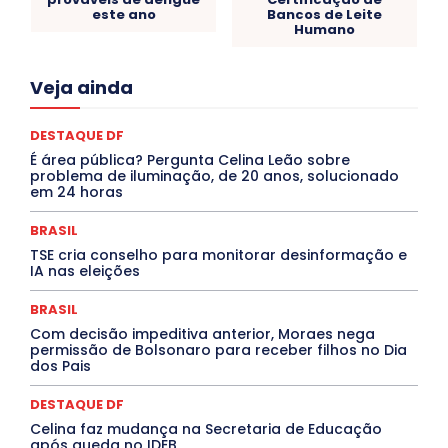
este ano
Bancos de Leite
Humano
Acre
Alagoas
Amazonas
Bahia
BRASIL
Veja ainda
Ceará
Chikungunya
CLDF
COLUNAS
COMPORTAMENTO
CONCURSOS PÚBLICOS
Congressuanas & Esplanadumas
CONTRATO TEMPORÁRIO
DESTAQUE DF
Covid-19
Crônica Política
Crônicas
CULTURA
É área pública? Pergunta Celina Leão sobre
Cultura e Tal
DANÇA
Dengue
Denuncia
problema de iluminação, de 20 anos, solucionado
DESTAQUE BRASIL
DESTAQUE DF
DESTAQUE SAÚDE
em 24 horas
DESTAQUES
Destaques Enfermagem Unida
DESTAQUES OUTROS
DISTRITO FEDERAL
EDUCAÇÃO
BRASIL
ELEIÇÕES
EMPREGO E OPORTUNIDADES
ENTORNO
TSE cria conselho para monitorar desinformação e
Especial
Espírito Santo
ESPORTE
ESTÁGIO
IA nas eleições
EVENTOS
EXPOSIÇÃO
Featured
Febre Amarela
Febre Oropouche
FILMES
Goiás
BRASIL
INTELIGÊNCIA ARTIFICIAL
INTERNACIONAL
Jogos Online
JUDICIÁRIO
LITERATURA
Maranhão
Com decisão impeditiva anterior, Moraes nega
Marburg
Mato Grosso
Mato Grosso do Sul
permissão de Bolsonaro para receber filhos no Dia
dos Pais
MEIO AMBIENTE
Minas Gerais
MOBILIDADE
MPOX
MÚSICA
O Plantonista
Opinião
Oropouche
Pará
Paraíba
Paraná
Pernambuco
Piauí
POLÍTICA
DESTAQUE DF
PROCESSO SELETIVO
PUBLIEDITORIAL
Celina faz mudança na Secretaria de Educação
QUALIFICAÇÃO PROFISSIONAL
RESIDÊNCIA
após queda no IDEB