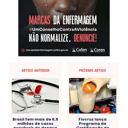
ARTIGO ANTERIOR
PRÓXIMO ARTIGO
Brasil tem mais de 6,5
Fiocruz lança
milhões de casos
Programa de
prováveis de dengue
Certificação de