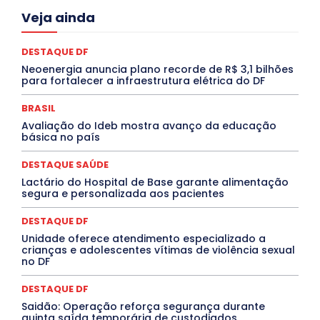
Acre
Alagoas
Amazonas
Bahia
BRASIL
Veja ainda
Ceará
Chikungunya
CLDF
COLUNAS
COMPORTAMENTO
CONCURSOS PÚBLICOS
Congressuanas & Esplanadumas
CONTRATO TEMPORÁRIO
DESTAQUE DF
Covid-19
Crônica Política
Crônicas
CULTURA
Neoenergia anuncia plano recorde de R$ 3,1 bilhões
Cultura e Tal
DANÇA
Dengue
Denuncia
para fortalecer a infraestrutura elétrica do DF
DESTAQUE BRASIL
DESTAQUE DF
DESTAQUE SAÚDE
DESTAQUES
Destaques Enfermagem Unida
BRASIL
DESTAQUES OUTROS
DISTRITO FEDERAL
EDUCAÇÃO
Avaliação do Ideb mostra avanço da educação
ELEIÇÕES
EMPREGO E OPORTUNIDADES
ENTORNO
básica no país
Especial
Espírito Santo
ESPORTE
ESTÁGIO
EVENTOS
EXPOSIÇÃO
Featured
Febre Amarela
DESTAQUE SAÚDE
Febre Oropouche
FILMES
Goiás
INTELIGÊNCIA ARTIFICIAL
INTERNACIONAL
Lactário do Hospital de Base garante alimentação
Jogos Online
JUDICIÁRIO
LITERATURA
Maranhão
segura e personalizada aos pacientes
Marburg
Mato Grosso
Mato Grosso do Sul
MEIO AMBIENTE
Minas Gerais
MOBILIDADE
MPOX
DESTAQUE DF
MÚSICA
O Plantonista
Opinião
Oropouche
Pará
Unidade oferece atendimento especializado a
Paraíba
Paraná
Pernambuco
Piauí
POLÍTICA
crianças e adolescentes vítimas de violência sexual
PROCESSO SELETIVO
PUBLIEDITORIAL
no DF
QUALIFICAÇÃO PROFISSIONAL
RESIDÊNCIA
Rio de Janeiro
Rio Grande do Sul
Roraima
DESTAQUE DF
Santa Catarina
São Paulo
SARAMPO
SAÚDE
Saidão: Operação reforça segurança durante
Saúde Agora
SEGURANÇA
Soltando o Verbo
quinta saída temporária de custodiados
TÁ FROID?
TEATRO
TECNOLOGIA
TIC TAC