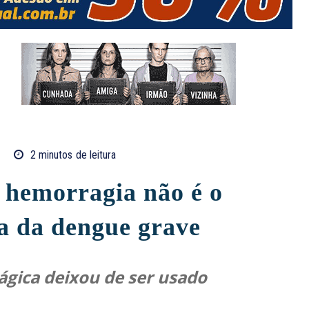
2
minutos
de leitura
 hemorragia não é o
a da dengue grave
ica deixou de ser usado